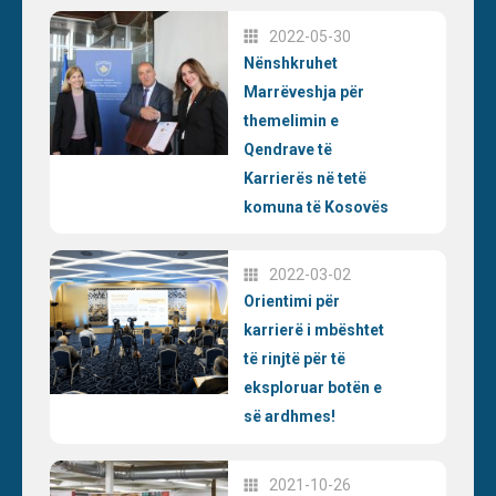
2022-05-30
Nënshkruhet
Marrëveshja për
themelimin e
Qendrave të
Karrierës në tetë
komuna të Kosovës
2022-03-02
Orientimi për
karrierë i mbështet
të rinjtë për të
eksploruar botën e
së ardhmes!
2021-10-26