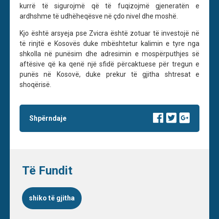
kurrë të sigurojmë që të fuqizojmë gjeneratën e
ardhshme të udhëheqësve në çdo nivel dhe moshë.
Kjo është arsyeja pse Zvicra është zotuar të investojë në
të rinjtë e Kosovës duke mbështetur kalimin e tyre nga
shkolla në punësim dhe adresimin e mospërputhjes së
aftësive që ka qenë një sfidë përcaktuese për tregun e
punës në Kosovë, duke prekur të gjitha shtresat e
shoqërisë.
Shpërndaje
Të Fundit
shiko të gjitha