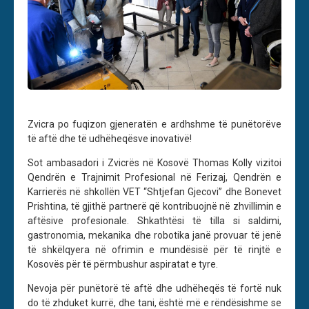
Zvicra po fuqizon gjeneratën e ardhshme të punëtorëve
të aftë dhe të udhëheqësve inovativë!
Sot ambasadori i Zvicrës në Kosovë Thomas Kolly vizitoi
Qendrën e Trajnimit Profesional në Ferizaj, Qendrën e
Karrierës në shkollën VET “Shtjefan Gjecovi” dhe Bonevet
Prishtina, të gjithë partnerë që kontribuojnë në zhvillimin e
aftësive profesionale. Shkathtësi të tilla si saldimi,
gastronomia, mekanika dhe robotika janë provuar të jenë
të shkëlqyera në ofrimin e mundësisë për të rinjtë e
Kosovës për të përmbushur aspiratat e tyre.
Nevoja për punëtorë të aftë dhe udhëheqës të fortë nuk
do të zhduket kurrë, dhe tani, është më e rëndësishme se