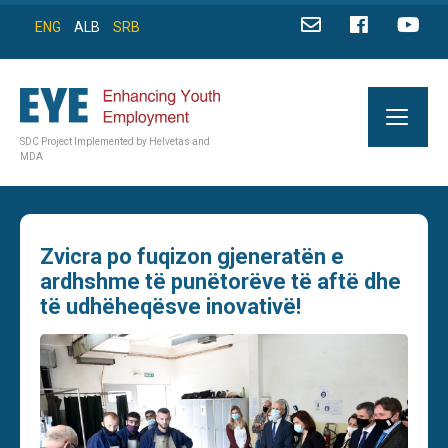
ENG
ALB
SRB
SDC Project Implemented by Helvetas and
MDA
Zvicra po fuqizon gjeneratën e
ardhshme të punëtorëve të aftë dhe
të udhëheqësve inovativë!