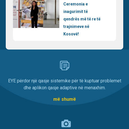
Ceremonia e
inagurimit të
qendrës më të re të
trajnimeve në
Kosovë!
EYE përdor një qasje sistemike për të kuptuar problemet
dhe aplikon qasje adaptive në menaxhim.
më shumë