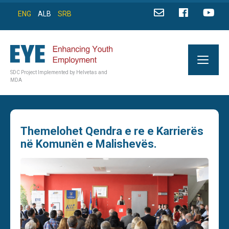
ENG
ALB
SRB
SDC Project Implemented by Helvetas and
MDA
Themelohet Qendra e re e Karrierës
në Komunën e Malishevës.