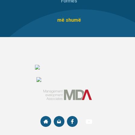
Formës
më shumë