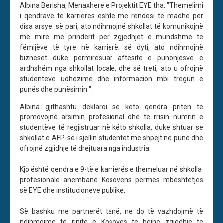
Albina Berisha, Menaxhere e Projektit EYE tha: "Themelimi
i qendrave të karrierës është me rëndësi të madhe për
disa arsye: së pari, ato ndihmojnë shkollat të komunikojnë
më mirë me prindërit për zgjedhjet e mundshme të
fëmijëve të tyre në karrierë; së dyti, ato ndihmojnë
bizneset duke përmirësuar aftësitë e punonjësve e
ardhshëm nga shkollat locale, dhe së treti, ato u ofrojnë
studentëve udhëzime dhe informacion mbi tregun e
punës dhe punësimin ".
Albina gjithashtu deklaroi se këto qendra priten të
promovojnë arsimin profesional dhe të rrisin numrin e
studentëve të regjistruar në këto shkolla, duke shtuar se
shkollat e AFP-së i sjellin studentët më shpejt në punë dhe
ofrojnë zgjidhje të drejtuara nga industria.
Kjo është qendra e 9-të e karrierës e themeluar në shkolla ​​
profesionale anembanë Kosovëns përmes mbështetjes
së EYE dhe institucioneve publike.
Së bashku me partnerët tanë, ne do të vazhdojmë të
ndihmojmë të rinjtë e Kosovës të bëjnë zgjedhje të