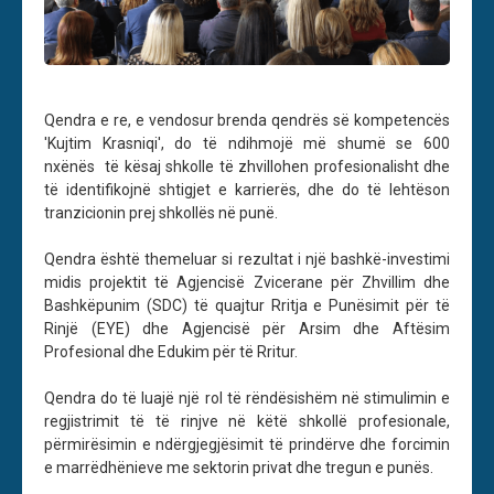
Qendra e re, e vendosur brenda qendrës së kompetencës
'Kujtim Krasniqi', do të ndihmojë më shumë se 600
nxënës të kësaj shkolle të zhvillohen profesionalisht dhe
të identifikojnë shtigjet e karrierës, dhe do të lehtëson
tranzicionin prej shkollës në punë.
Qendra është themeluar si rezultat i një bashkë-investimi
midis projektit të Agjencisë Zvicerane për Zhvillim dhe
Bashkëpunim (SDC) të quajtur Rritja e Punësimit për të
Rinjë (EYE) dhe Agjencisë për Arsim dhe Aftësim
Profesional dhe Edukim për të Rritur.
Qendra do të luajë një rol të rëndësishëm në stimulimin e
regjistrimit të të rinjve në këtë shkollë profesionale,
përmirësimin e ndërgjegjësimit të prindërve dhe forcimin
e marrëdhënieve me sektorin privat dhe tregun e punës.