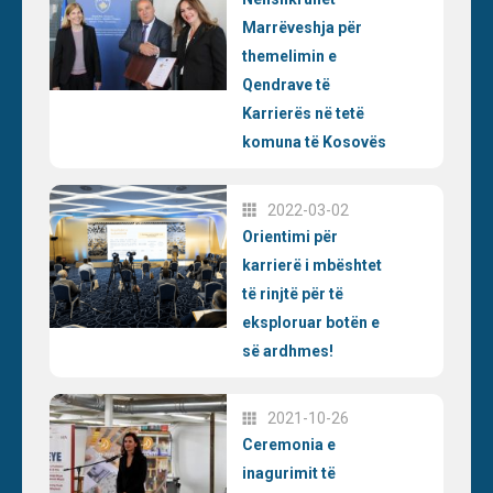
Marrëveshja për
themelimin e
Qendrave të
Karrierës në tetë
komuna të Kosovës
2022-03-02
Orientimi për
karrierë i mbështet
të rinjtë për të
eksploruar botën e
së ardhmes!
2021-10-26
Ceremonia e
inagurimit të