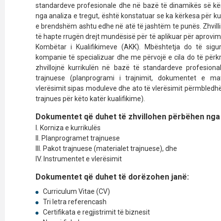
standardeve profesionale dhe në bazë të dinamikës së kë
nga analiza e tregut, është konstatuar se ka kërkesa për ku
e brendshëm ashtu edhe në atë të jashtëm te punës. Zhvilli
të hapte rrugën drejt mundësisë për të aplikuar për aprovimi
Kombëtar i Kualifikimeve (AKK). Mbështetja do të sigu
kompanie të specializuar dhe me përvojë e cila do të për
zhvillojnë kurrikulën në bazë të standardeve profesio
trajnuese (planprogrami i trajnimit, dokumentet e mat
vlerësimit sipas moduleve dhe ato të vlerësimit përmbledhës 
trajnues për këto katër kualifikime).
Dokumentet që duhet të zhvillohen përbëhen nga 
I. Korniza e kurrikulës
II. Planprogramet trajnuese
III. Pakot trajnuese (materialet trajnuese), dhe
IV. Instrumentet e vlerësimit
Dokumentet që duhet të dorëzohen janë:
Curriculum Vitae (CV)
Tri letra referencash
Certifikata e regjistrimit të biznesit