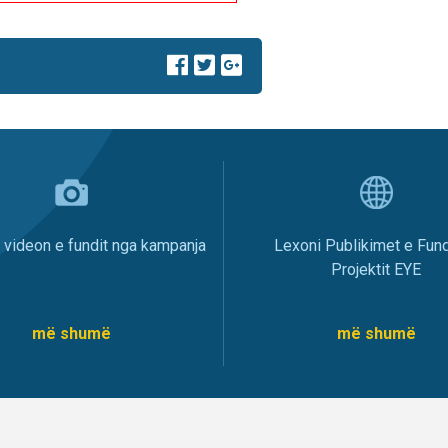
i videon e fundit nga kampanja
Lexoni Publikimet e Fund
Projektit EYE
më shumë
më shumë