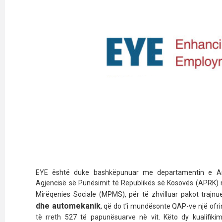
EYE është duke bashkëpunuar me departamentin e Ars
Agjencisë së Punësimit të Republikës së Kosovës (APRK) 
Mirëqenies Sociale (MPMS), për të zhvilluar pakot trajnue
dhe automekanik
, që do t’i mundësonte QAP-ve një ofr
të rreth 527 të papunësuarve në vit. Këto dy kualifik