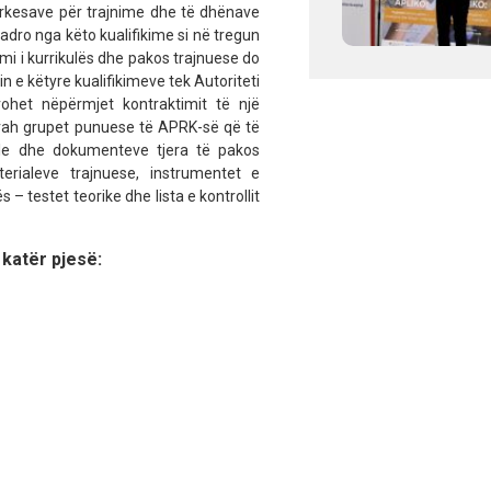
rkesave për trajnime dhe të dhënave
adro nga këto kualifikime si në tregun
mi i kurrikulës dhe pakos trajnuese do
n e këtyre kualifikimeve tek Autoriteti
rohet nëpërmjet kontraktimit të një
krah grupet punuese të APRK-së që të
nale dhe dokumenteve tjera të pakos
erialeve trajnuese, instrumentet e
– testet teorike dhe lista e kontrollit
katër pjesë: