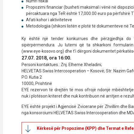
Numri fiskal
Propozimi financiar (buxheti maksimal i vënë në dispozic
përcaktuara nga TeR është 17,000.00 euro pa përfshirë 
Afati kohor i aktiviteteve
Metodologjia (shikoni listën e plotë të dokumenteve në T
Ky është një tender konkurrues dhe përzgjedhja do 
sipërpërmendura. Ju lutemi që ta shkarkoni formulari
(www.eye-kosovo.org) dhe t’i dërgoni dokumentet përkatës
27.07. 2018, ora 16:00.
Personi kontaktues.: Znj. Elheme Xheladini;
HELVETAS Swiss Intercooperation – Kosovë; Str: Nazim Gafu
P.O. Kutia 2
10000, Prishtinë
EYE rezervon të drejtën të mos ofrojë ndonjë mbështetje 
nuk i plotëson kriteret dhe nuk kontribuon në arritjen e rezult
EYE është projekt i Agjencisë Zvicerane për Zhvillim dhe
nga konsorciumi HELVETAS Swiss Intercooperation dhe MD
Kërkesë për Propozime (KPP) dhe Termat e Refe