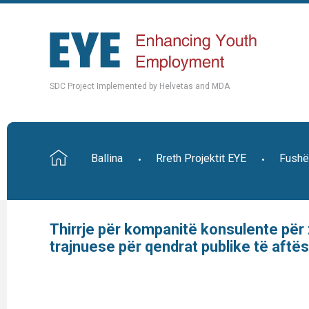
SDC Project Implemented by Helvetas and MDA
Ballina
Rreth Projektit EYE
Fushë
Thirrje për kompanitë konsulente për 
trajnuese për qendrat publike të aftë