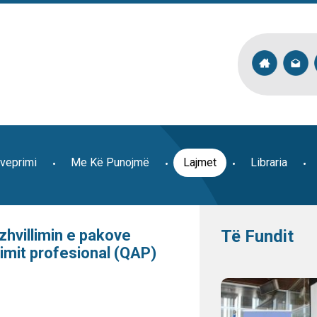
veprimi
Me Kë Punojmë
Lajmet
Libraria
zhvillimin e pakove
Të Fundit
simit profesional (QAP)