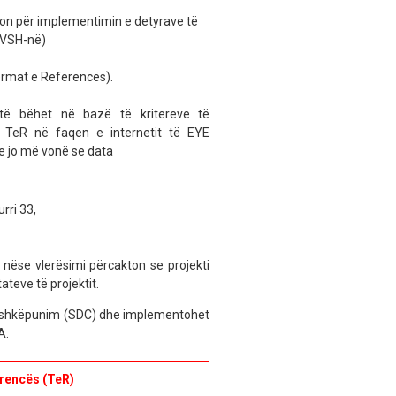
ion për implementimin e detyrave të
TVSH-në)
ermat e Referencës).
të bëhet në bazë të kritereve të
n TeR në faqen e internetit të EYE
e jo më vonë se data
rri 33,
nëse vlerësimi përcakton se projekti
ateve të projektit.
 Bashkëpunim (SDC) dhe implementohet
A.
rencës (TeR)