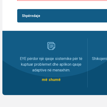
Shpërndaje
EYE përdor një qasje sistemike për të
Shikojen
kuptuar problemet dhe aplikon qasje
adaptive në menaxhim.
më shumë