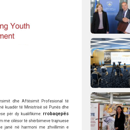
imit dhe Aftësimit Profesional të
në kuadër të Ministrisë së Punës dhe
rrobaqepës
se për dy kualifikime:
im me cilësor të shërbimeve trajnuese
ime janë në harmoni me zhvillimin e