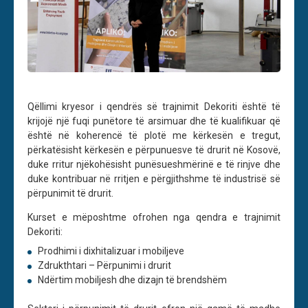
Qëllimi kryesor i qendrës së trajnimit Dekoriti është të
krijojë një fuqi punëtore të arsimuar dhe të kualifikuar që
është në koherencë të plotë me kërkesën e tregut,
përkatësisht kërkesën e përpunuesve të drurit në Kosovë,
duke rritur njëkohësisht punësueshmërinë e të rinjve dhe
duke kontribuar në rritjen e përgjithshme të industrisë së
përpunimit të drurit.
Kurset e mëposhtme ofrohen nga qendra e trajnimit
Dekoriti:
Prodhimi i dixhitalizuar i mobiljeve
Zdrukthtari – Përpunimi i drurit
Ndërtim mobiljesh dhe dizajn të brendshëm