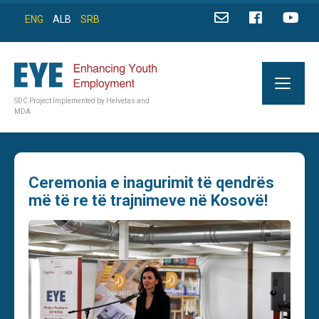
ENG
ALB
SRB
SDC Project Implemented by Helvetas and
MDA
Ceremonia e inagurimit të qendrës
më të re të trajnimeve në Kosovë!