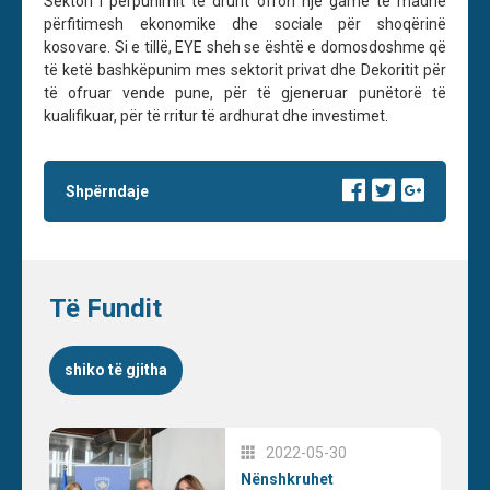
Sektori i përpunimit të drurit ofron një gamë të madhe
përfitimesh ekonomike dhe sociale për shoqërinë
kosovare. Si e tillë, EYE sheh se është e domosdoshme që
të ketë bashkëpunim mes sektorit privat dhe Dekoritit për
të ofruar vende pune, për të gjeneruar punëtorë të
kualifikuar, për të rritur të ardhurat dhe investimet.
Shpërndaje
Të Fundit
shiko të gjitha
2022-05-30
Nënshkruhet