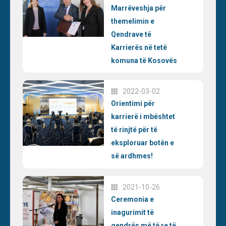
Marrëveshja për
themelimin e
Qendrave të
Karrierës në tetë
komuna të Kosovës
2022-03-02
Orientimi për
karrierë i mbështet
të rinjtë për të
eksploruar botën e
së ardhmes!
2021-10-26
Ceremonia e
inagurimit të
qendrës më të re të