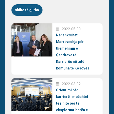
shiko të gjitha
2022-05-30
Nënshkruhet
Marrëveshja për
themelimin e
Qendrave të
Karrierës në tetë
komuna të Kosovës
2022-03-02
Orientimi për
karrierë i mbështet
të rinjtë për të
eksploruar botën e