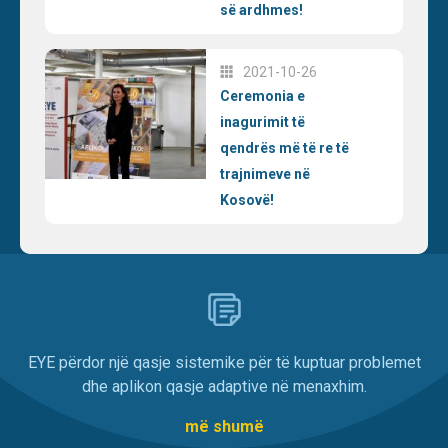
së ardhmes!
2021-10-26
Ceremonia e
inagurimit të
qendrës më të re të
trajnimeve në
Kosovë!
EYE përdor një qasje sistemike për të kuptuar problemet
dhe aplikon qasje adaptive në menaxhim.
më shumë