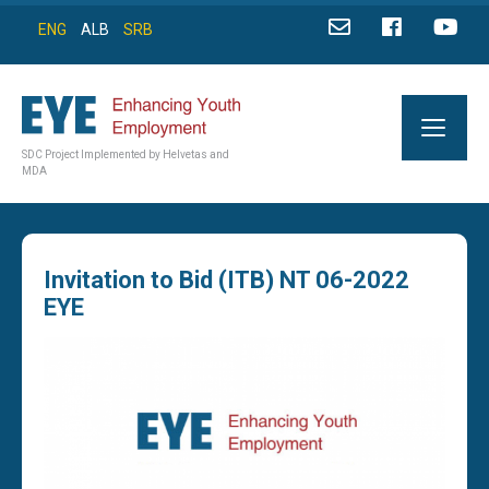
ENG
ALB
SRB
SDC Project Implemented by Helvetas and
MDA
Invitation to Bid (ITB) NT 06-2022
EYE