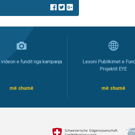
i videon e fundit nga kampanja
Lexoni Publikimet e Fund
Projektit EYE
më shumë
më shumë