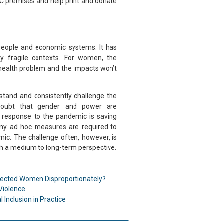
GIC premises and help print and donate
people and economic systems. It has
dy fragile contexts. For women, the
a health problem and the impacts won’t
stand and consistently challenge the
 doubt that gender and power are
d response to the pandemic is saving
any ad hoc measures are required to
ic. The challenge often, however, is
ith a medium to long-term perspective.
fected Women Disproportionately?
Violence
l Inclusion in Practice