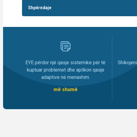
Shpërndaje
EYE përdor një qasje sistemike për të
Shikojen
kuptuar problemet dhe aplikon qasje
adaptive në menaxhim.
më shumë