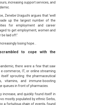
ours, increasing support services, and
ndemic.
pe,
Zenebe Uraguchi
argues that ‘well
made up the largest number of the
ities for employment and career
naged to get employment, women and
be laid off.’
increasingly losing hope…
scrambled to cope with the
 pandemic, there were a few that saw
e e-commerce, IT, or online streaming
 itself sprouting: the pharmaceutical
ts, vitamins, and immune-boosting
uge queues in front of pharmacies.
increase, and quickly found itself in
vo mostly populated by ethnic Serbs,
by a fortuitous chain of events, found