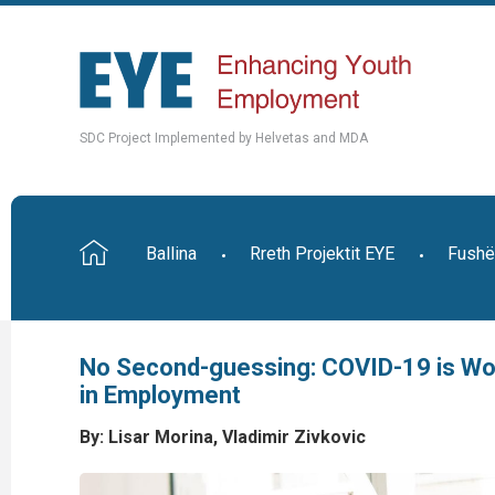
SDC Project Implemented by Helvetas and MDA
Ballina
Rreth Projektit EYE
Fushë
No Second-guessing: COVID-19 is Wor
in Employment
By: Lisar Morina, Vladimir
Zivkovic