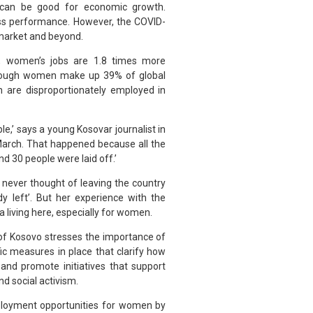
can be good for economic growth.
ess performance. However, the COVID-
 market and beyond.
y, women’s jobs are 1.8 times more
though women make up 39% of global
 are disproportionately employed in
e,’ says a young Kosovar journalist in
n March. That happened because all the
d 30 people were laid off.’
never thought of leaving the country
y left’. But her experience with the
 living here, especially for women.
f Kosovo stresses the importance of
c measures in place that clarify how
and promote initiatives that support
d social activism.
ployment opportunities for women by