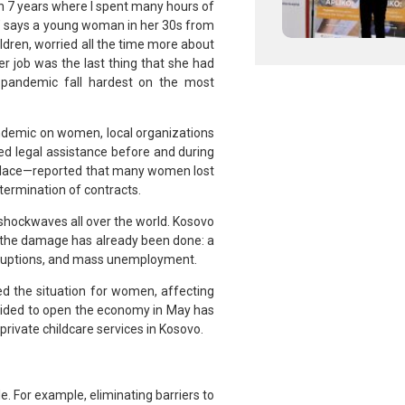
han 7 years where I spent many hours of
’ says a young woman in her 30s from
ildren, worried all the time more about
er job was the last thing that she had
 pandemic fall hardest on the most
pandemic on women, local organizations
 legal assistance before and during
place—reported that many women lost
termination of contracts.
g shockwaves all over the world. Kosovo
t the damage has already been done: a
erruptions, and mass unemployment.
d the situation for women, affecting
ided to open the economy in May has
private childcare services in Kosovo.
e. For example, eliminating barriers to