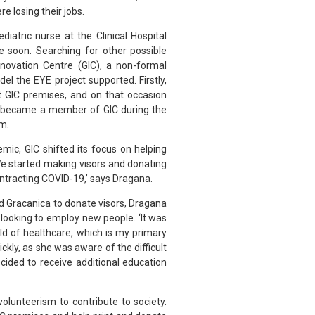
 losing their jobs.
tric nurse at the Clinical Hospital
e soon. Searching for other possible
novation Centre (GIC), a non-formal
el the EYE project supported. Firstly,
 GIC premises, and on that occasion
he became a member of GIC during the
m.
ic, GIC shifted its focus on helping
We started making visors and donating
ontracting COVID-19,’ says Dragana.
 Gracanica to donate visors, Dragana
looking to employ new people. ‘It was
eld of healthcare, which is my primary
ickly, as she was aware of the difficult
ecided to receive additional education
lunteerism to contribute to society.