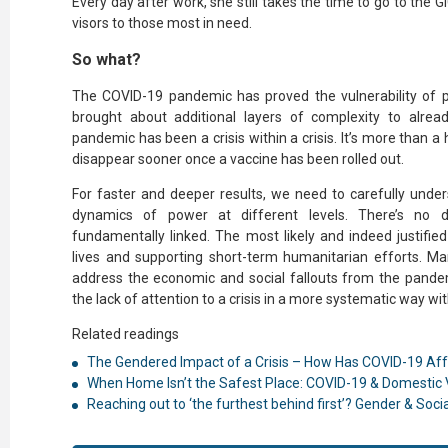
Every day after work, she still takes the time to go to the 
visors to those most in need.
So what?
The COVID-19 pandemic has proved the vulnerability of 
brought about additional layers of complexity to alrea
pandemic has been a crisis within a crisis. It’s more than 
disappear sooner once a vaccine has been rolled out.
For faster and deeper results, we need to carefully under
dynamics of power at different levels. There’s no
fundamentally linked. The most likely and indeed justifie
lives and supporting short-term humanitarian efforts. M
address the economic and social fallouts from the pandem
the lack of attention to a crisis in a more systematic way w
Related readings
The Gendered Impact of a Crisis – How Has COVID-19 Af
When Home Isn’t the Safest Place: COVID-19 & Domestic 
Reaching out to ‘the furthest behind first’? Gender & Socia