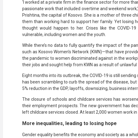
‘I worked at a private firm in the finance sector for more t
passionate work that included overtime and weekend work,
Prishtina, the capital of Kosovo. She is a mother of three ch
them than working hard to support her family. Yet losing h
thought would happen to her. Crises like the COVID-19
vulnerable, including women and the youth.
While there’s no data to fully quantify the impact of the 
such as Kosovo Women's Network (KWN)—that have provided
the pandemic to women discriminated against in the work
their jobs and sought help from KWN as a result of unlawful 
Eight months into its outbreak, the COVID-19 is still sendin
has been scrambling to curb the spread of the disease, bu
5% reduction in the GDP, layoffs, downsizing, business int
The closure of schools and childcare services has worsene
their employment prospects. The new government has dec
left childcare services closed. At least 2,000 women work in 
More inequalities, leading to losing hope
Gender equality
benefits the economy and society
as a whol