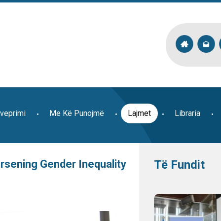
veprimi
Me Kë Punojmë
Lajmet
Libraria
sening Gender Inequality
Të Fundit