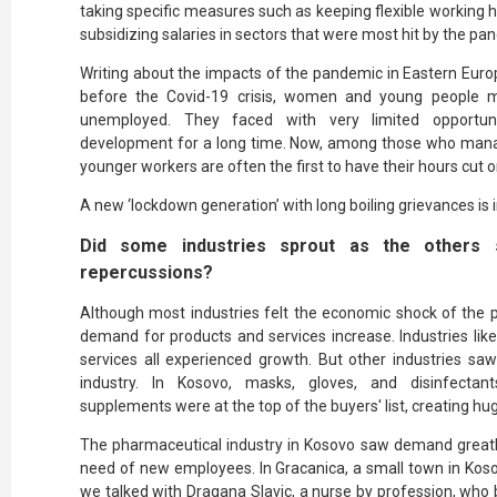
taking specific measures such as keeping flexible working h
subsidizing salaries in sectors that were most hit by the pa
Writing about the impacts of the pandemic in Eastern Euro
before the Covid-19 crisis, women and young people 
unemployed. They faced with very limited opportun
development for a long time. Now, among those who ma
younger workers are often the first to have their hours cut or 
A new ‘lockdown generation’ with long boiling grievances is 
Did some industries sprout as the others 
repercussions?
Although most industries felt the economic shock of the
demand for products and services increase. Industries lik
services all experienced growth. But other industries saw
industry. In Kosovo, masks, gloves, and disinfectan
supplements were at the top of the buyers' list, creating h
The pharmaceutical industry in Kosovo saw demand greatly 
need of new employees. In Gracanica, a small town in Koso
we talked with Dragana Slavic, a nurse by profession, who 