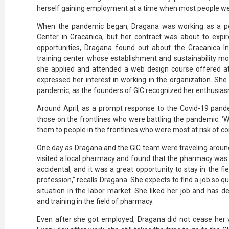
herself gaining employment at a time when most people were
When the pandemic began, Dragana was working as a pedia
Center in Gracanica, but her contract was about to expir
opportunities, Dragana found out about the Gracanica In
training center whose establishment and sustainability mod
she applied and attended a web design course offered at
expressed her interest in working in the organization. S
pandemic, as the founders of GIC recognized her enthusias
Around April, as a prompt response to the Covid-19 pandem
those on the frontlines who were battling the pandemic. ‘
them to people in the frontlines who were most at risk of c
One day as Dragana and the GIC team were traveling around
visited a local pharmacy and found that the pharmacy was 
accidental, and it was a great opportunity to stay in the fi
profession,” recalls Dragana. She expects to find a job so qu
situation in the labor market. She liked her job and has d
and training in the field of pharmacy.
Even after she got employed, Dragana did not cease her vo