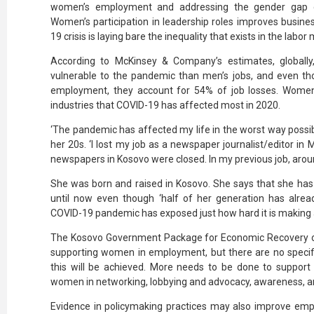
women’s employment and addressing the gender gap 
Women’s participation in leadership roles improves busin
19 crisis is
laying bare the inequality
that exists in the labor
According to
McKinsey & Company’s
estimates, globall
vulnerable to the pandemic than men’s jobs, and even 
employment, they account for 54% of job losses. Women
industries that COVID-19 has affected most in 2020.
‘The pandemic has affected my life in the worst way possibl
her 20s. ‘I lost my job as a newspaper journalist/editor i
newspapers in Kosovo were closed. In my previous job, aroun
She was born and raised in Kosovo. She says that she has 
until now even though ‘half of her generation has alread
COVID-19 pandemic has exposed just how hard it is making a
The Kosovo Government Package for Economic Recovery o
supporting women in employment, but there are no specifi
this will be achieved. More needs to be done to support 
women in networking, lobbying and advocacy, awareness, an
Evidence in policymaking practices may also improve em