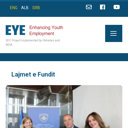
ENG
ALB
SRB
SDC Project Implemented by Helvetas and
MDA
Lajmet e Fundit