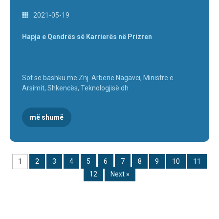
2021-05-19
Hapja e Qendrës së Karrierës në Prizren
Sot së bashku me Znj. Arberie Nagavci, Ministre e
Arsimit, Shkencës, Teknologjisë dh
më shumë
1
2
3
4
5
6
7
8
9
10
11
12
Next »