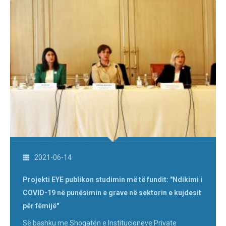
2021-06-14
Projekti EYE publikon studimin më të fundit: "Ndikimi i
COVID-19 në punësimin e grave në sektorin e kujdesit
për fëmijë"
Së bashku me Shoqatën e Institucioneve Private