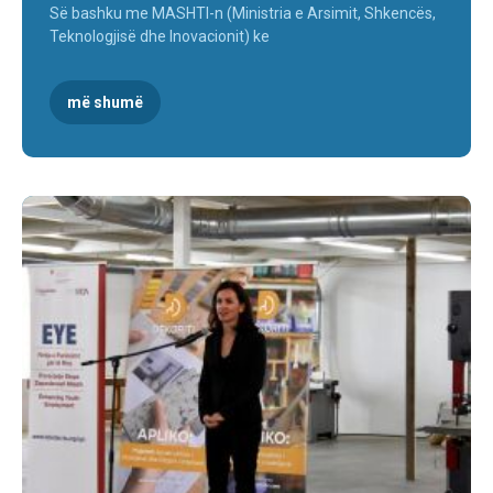
Së bashku me MASHTI-n (Ministria e Arsimit, Shkencës,
Teknologjisë dhe Inovacionit) ke
më shumë