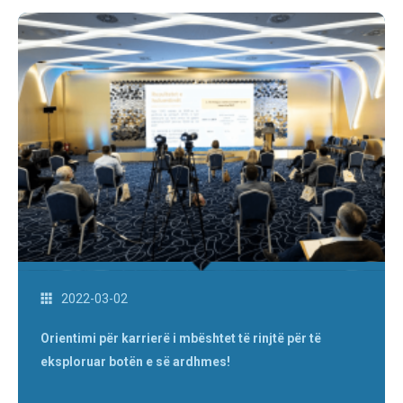
2022-03-02
Orientimi për karrierë i mbështet të rinjtë për të
eksploruar botën e së ardhmes!