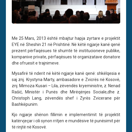
Me 25 Mars, 2013 është mbajtur hapja zyrtare e projektit
EYE në Sheshin 21 në Prishtinë. Në këtë ngjarje kanë qenë
prezent përfaqësues të shumtë të institucioneve publike,
kompanive private, përfaqësues të organizatave donatore
dhe ofruesit e trajnimeve.
Mysafirë të nderit në këtë ngjarje kanë qenë: shkëlqesia e
saj znj. Krystyna Marty, ambasadore e Zvicrës në Kosovë,
znj. Mimoza Kusari – Lila, zëvendës kryeministre, z. Nenad
Rašić, Ministër i Punës dhe Mirëqënjes Sociale,dhe z.
Christoph Lang, zëvendës shef i Zyrës Zvicerane për
Bashkëpunim.
Kjo ngjarje shënon fillimin e implementimit të projektit
katërvjeçar i cili synon rritjen e mundësive të punësimit për
të rinjtë në Kosovë.