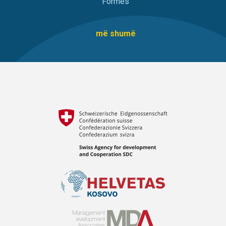
Formës
më shumë