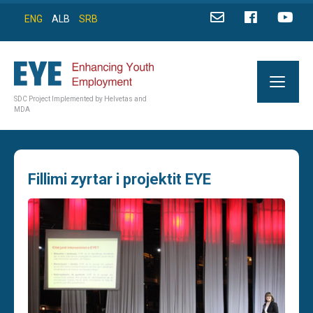
ENG
ALB
SRB
SDC Project Implemented by Helvetas and
MDA
Fillimi zyrtar i projektit EYE