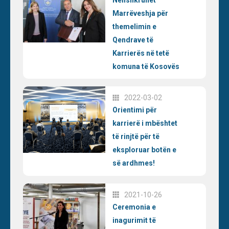
Marrëveshja për
themelimin e
Qendrave të
Karrierës në tetë
komuna të Kosovës
2022-03-02
Orientimi për
karrierë i mbështet
të rinjtë për të
eksploruar botën e
së ardhmes!
2021-10-26
Ceremonia e
inagurimit të