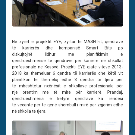
N
ё
zyret e projektit EYE, zyrtar t
ё
MASHT-it, qendrave
t
ё
karrier
ё
s dhe kompanis
ё
Smart Bits po
diskujtojn
ё
lidhur me planifikimin e
q
ё
ndrueshm
ё
ris
ё
t
ё
qendrave p
ё
r karrier
ё
n
ё
shkollat
profesionale n
ё
Kosov
ё
. Projekti EYE gjat
ё
viteve 2013-
2018 ka themeluar 6 qendra t
ё
karrier
ё
s dhe k
ё
t
ё
vit
planifikon t
ё
themeloj edhe 3 qendra t
ё
tjera p
ё
r
t
ё
mb
ё
shtetur nx
ё
n
ё
sit e shkollave profesionale p
ё
r
nj
ё
orentim m
ё
t
ё
mir
ё
p
ё
r karrier
ё
. Prandaj,
q
ё
ndrueshm
ё
ria e k
ё
tyre qendrave ka r
ё
nd
ё
si
t
ё
vecant
ё
p
ё
r t
ё
qen
ё
shembull i mir
ё
p
ё
r zgjerim edhe
n
ё
shkolla t
ё
tjera.