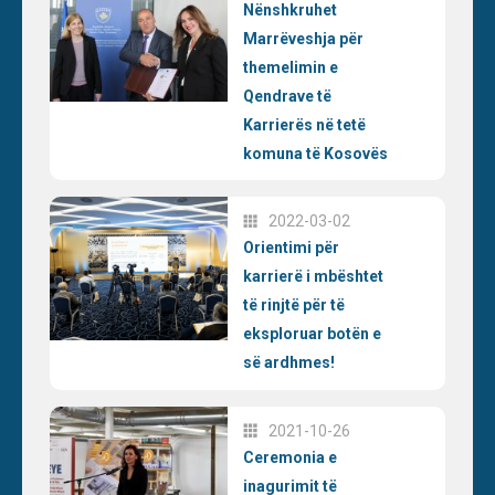
Nënshkruhet
Marrëveshja për
themelimin e
Qendrave të
Karrierës në tetë
komuna të Kosovës
2022-03-02
Orientimi për
karrierë i mbështet
të rinjtë për të
eksploruar botën e
së ardhmes!
2021-10-26
Ceremonia e
inagurimit të