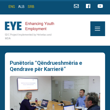
ENG
ALB
SRB
SDC Project Implemented by Helvetas and
MDA
Punёtoria “Qёndrueshmёria e
Qendrave pёr Karrierё”