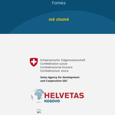
Formës
më shumë