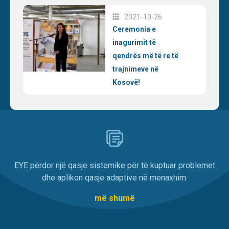
2021-10-26
Ceremonia e
inagurimit të
qendrës më të re të
trajnimeve në
Kosovë!
EYE përdor një qasje sistemike për të kuptuar problemet
dhe aplikon qasje adaptive në menaxhim.
më shumë