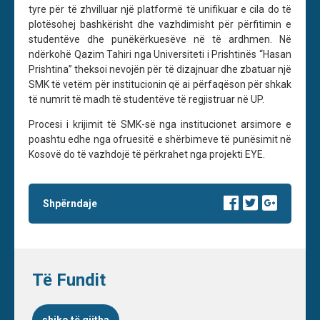
tyre për të zhvilluar një platformë të unifikuar e cila do të
plotësohej bashkërisht dhe vazhdimisht për përfitimin e
studentëve dhe punëkërkuesëve në të ardhmen. Në
ndërkohë Qazim Tahiri nga Universiteti i Prishtinës “Hasan
Prishtina” theksoi nevojën për të dizajnuar dhe zbatuar një
SMK të vetëm për institucionin që ai përfaqëson për shkak
të numrit të madh të studentëve të regjistruar në UP.
Procesi i krijimit të SMK-së nga institucionet arsimore e
poashtu edhe nga ofruesitë e shërbimeve të punësimit në
Kosovë do të vazhdojë të përkrahet nga projekti EYE.
Shpërndaje
Të Fundit