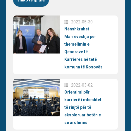
shiko të gjitha
2022-05-30
Nënshkruhet
Marrëveshja për
themelimin e
Qendrave të
Karrierës në tetë
komuna të Kosovës
2022-03-02
Orientimi për
karrierë i mbështet
të rinjtë për të
eksploruar botën e
së ardhmes!