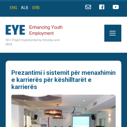
ENG
ALB
SRB
SDC Project Implemented by Helvetas and
MDA
Prezantimi i sistemit për menaxhimin
e karrierës për këshilltarët e
karrierës