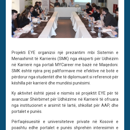
Projekti EYE organizoi një prezantim mbi Sistemin e
Menaxhimit të Karrierës (SMK) nga eksperti për Udhëzim
në Karrierë nga portali MYCareer me bazë në Maqedoni.
SMK është njëra prej paltformave më efektive në botë e
përdorur nga studentët dhe të diplomuarit si referencë për
këshilla për karrierë dhe mundësi punësimi.
Ky aktivitet është pjesë e nismës së projektit EYE për të
avancuar Shërbimet për Udhëzime në Karrierë të ofruara
nga institucionet e arsimit të lartë, shkollat për AAP, dhe
portalet e punës.
Përfaqësuesitë e universiteteve private në Kosovë e
poashtu edhe portalet e punës shprehën interesimin e