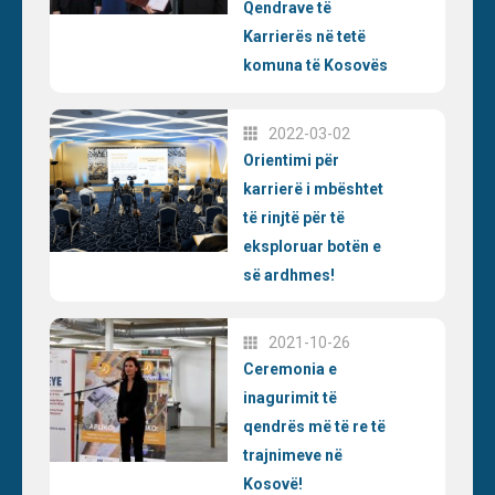
Qendrave të
Karrierës në tetë
komuna të Kosovës
2022-03-02
Orientimi për
karrierë i mbështet
të rinjtë për të
eksploruar botën e
së ardhmes!
2021-10-26
Ceremonia e
inagurimit të
qendrës më të re të
trajnimeve në
Kosovë!