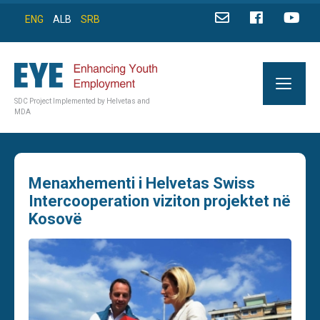
ENG
ALB
SRB
SDC Project Implemented by Helvetas and
MDA
Menaxhementi i Helvetas Swiss
Intercooperation viziton projektet në
Kosovë