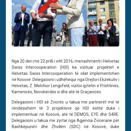
Nga 20 deri më 22 prilli i vitit 2016, menaxhmenti i Helvetas
Swiss Intercooperation (HSI) ka vizituar projektet e
Helvetas Swiss Intercooperation të cilat implementohen
në Kosovë. Delegacioni i udhëhequr nga Drejtori Ekzekutiv i
Helvetas, Z. Melchior Lengsfeld, vizitoi qytetin e Prishtinës,
Kamenicës, Novobërdës si dhe atë të Graçanicës.
Delegacioni i HSI së Zvicrës u takua me partnerët më të
rëndësishëm të 3 projekteve që HSI është duke i
implementuar në Kosovë, atë të DEMOS, EYE dhe S4RE.
Delegacioni u takua me zyrtar nga Agjencia Zvicerane për
Bashkëpunim dhe Zhvillim (SDC) në Kosovë, duke