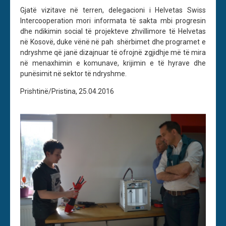
Gjatë vizitave në terren, delegacioni i Helvetas Swiss
Intercooperation mori informata të sakta mbi progresin
dhe ndikimin social të projekteve zhvillimore të Helvetas
në Kosovë, duke vënë në pah shërbimet dhe programet e
ndryshme që janë dizajnuar të ofrojnë zgjidhje më të mira
në menaxhimin e komunave, krijimin e të hyrave dhe
punësimit në sektor të ndryshme.
Prishtinë/Pristina, 25.04.2016