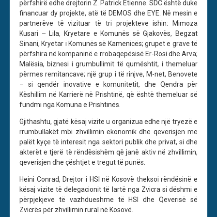
përfshirë edhe drejtorin Z. Patrick Etienne. SDC është duke
financuar dy projekte, atë të DEMOS dhe EYE. Në mesin e
partnerëve të vizituar të tri projekteve ishin: Mimoza
Kusari – Lila, Kryetare e Komunës së Gjakovës, Begzat
Sinani, Kryetar i Komunës së Kamenicës; grupet e grave të
përfshira në kompaninë e rrobaqepësisë Er-Rosi dhe Arva;
Malësia, biznesi i grumbullimit të qumështit, i themeluar
përmes remitancave; një grup i të rinjve, M-net, Benovete
– si qendër inovative e komunitetit, dhe Qendra për
Këshillim në Karrierë në Prishtinë, që është themeluar së
fundmi nga Komuna e Prishtinës.
Gjithashtu, gjatë kësaj vizite u organizua edhe një tryezë e
rrumbullakët mbi zhvillimin ekonomik dhe qeverisjen me
palët kyçe të interesit nga sektori publik dhe privat, si dhe
akterët e tjerë të rëndësishëm që janë aktiv në zhvillimin,
qeverisjen dhe çështjet e tregut të punës.
Heini Conrad, Drejtor i HSI në Kosovë theksoi rëndësinë e
kësaj vizite të delegacionit të lartë nga Zvicra si dëshmi e
përpjekjeve të vazhdueshme të HSI dhe Qeverisë së
Zvicrës për zhvillimin rural në Kosovë.