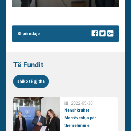
Shpërndaje
Të Fundit
shiko të gjitha
2022-05-30
Nënshkruhet
Marrëveshja për
themelimin e