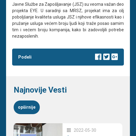
Javne Službe za Zapošljavanje (JSZ) su veoma važan deo
projekta EYE. U saradnji sa MRSZ, projekat ima za cilj
poboljšanje kvaliteta usluga JSZ i njihove efikasnosti kao i
pružanje usluga većem broju ljudi koji traže posao samim
tim i većem broju kompanija, kako bi zadovoljili potrebe
nezaposlenih.
Podeli
Najnovije Vesti
opširnije
2022-05-30