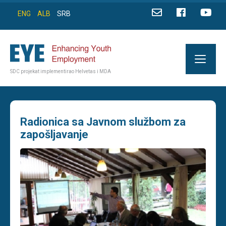
ENG
ALB
SRB
SDC projekat implementirao Helvetas i MDA
Radionica sa Javnom službom za
zapošljavanje