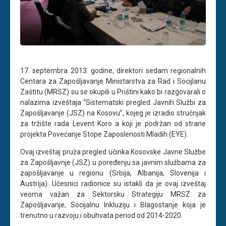
17. septembra 2013. godine, direktori sedam regionalnih
Centara za Zapošljavanje Ministarstva za Rad i Socijlanu
Zaštitu (MRSZ) su se okupili u Prištini kako bi razgovarali o
nalazima izveštaja “Sistematski pregled Javnih Službi za
Zapošljavanje (JSZ) na Kosovu”, kojeg je izradio stručnjak
za tržište rada Levent Koro a koji je podržan od strane
projekta Povećanje Stope Zaposlenosti Mladih (EYE).
Ovaj izveštaj pruža pregled učinka Kosovske Javne Službe
za Zapošljavnje (JSZ) u poređenju sa javnim službama za
zapošljavanje u regionu (Srbija, Albanija, Slovenija i
Austrija). Učesnici radionice su istakli da je ovaj izveštaj
veoma važan za Sektorsku Strategiju MRSZ za
Zapošljavanje, Socijalnu Inkluziju i Blagostanje koja je
trenutno u razvoju i obuhvata period od 2014-2020.