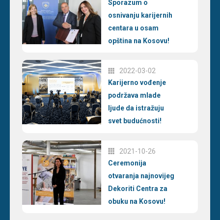
Sporazum o
osnivanju karijernih
centara u osam
opština na Kosovu!
2022-03-02
Karijerno vođenje
podržava mlade
ljude da istražuju
svet budućnosti!
2021-10-26
Ceremonija
otvaranja najnovijeg
Dekoriti Centra za
obuku na Kosovu!