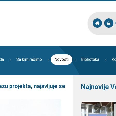
ada
Sa kim radimo
Novosti
Biblioteka
Ko
zu projekta, najavljuje se
Najnovije V