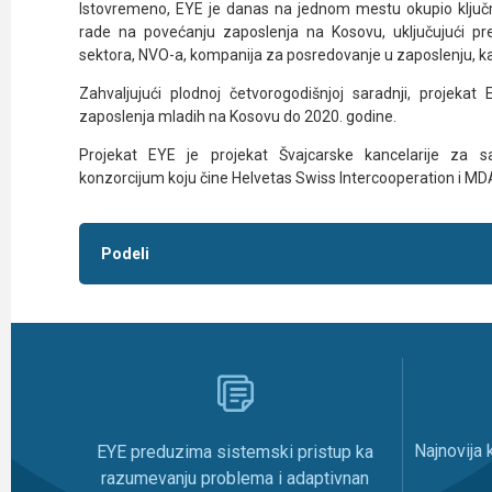
Istovremeno, EYE je danas na jednom mestu okupio ključn
rade na povećanju zaposlenja na Kosovu, uključujući pre
sektora, NVO-a, kompanija za posredovanje u zaposlenju, kao
Zahvaljujući plodnoj četvorogodišnjoj saradnji, projekat
zaposlenja mladih na Kosovu do 2020. godine.
Projekat EYE je projekat Švajcarske kancelarije za s
konzorcijum koju čine Helvetas Swiss Intercooperation i MD
Podeli
Najnovija
EYE preduzima sistemski pristup ka
razumevanju problema i adaptivnan