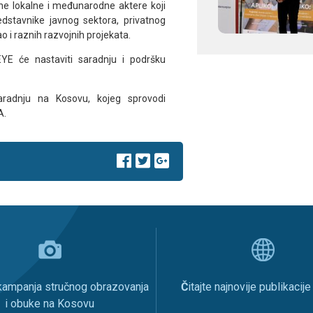
e lokalne i međunarodne aktere koji
dstavnike javnog sektora, privatnog
 i raznih razvojnih projekata.
 EYE će nastaviti saradnju i podršku
aradnju na Kosovu, kojeg sprovodi
A.
 kampanja stručnog obrazovanja
Č
itajte najnovije publikacij
i obuke na Kosovu