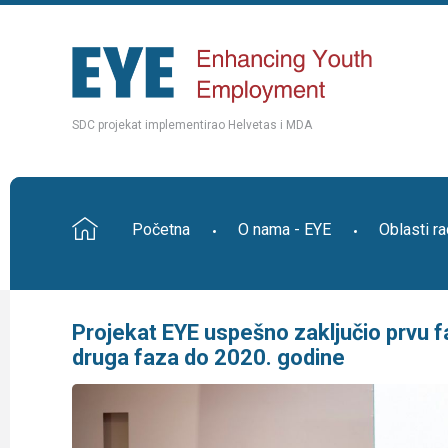
SDC projekat implementirao Helvetas i MDA
Početna
O nama - EYE
Oblasti r
Projekat EYE uspešno zaključio prvu fa
druga faza do 2020. godine