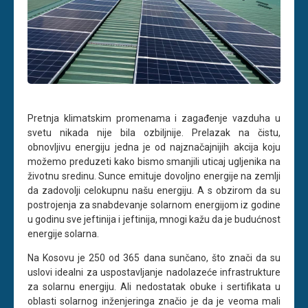
Pretnja klimatskim promenama i zagađenje vazduha u
svetu nikada nije bila ozbiljnije. Prelazak na čistu,
obnovljivu energiju jedna je od najznačajnijih akcija koju
možemo preduzeti kako bismo smanjili uticaj ugljenika na
životnu sredinu. Sunce emituje dovoljno energije na zemlji
da zadovolji celokupnu našu energiju. A s obzirom da su
postrojenja za snabdevanje solarnom energijom iz godine
u godinu sve jeftinija i jeftinija, mnogi kažu da je budućnost
energije solarna.
Na Kosovu je 250 od 365 dana sunčano, što znači da su
uslovi idealni za uspostavljanje nadolazeće infrastrukture
za solarnu energiju. Ali nedostatak obuke i sertifikata u
oblasti solarnog inženjeringa značio je da je veoma mali