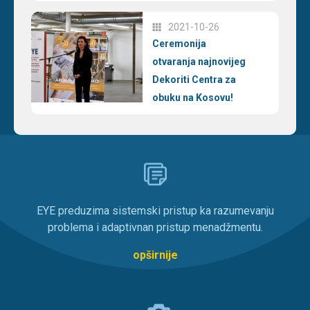
2021-10-26
Ceremonija
otvaranja najnovijeg
Dekoriti Centra za
obuku na Kosovu!
EYE preduzima sistemski pristup ka razumevanju
problema i adaptivnan pristup menadžmentu.
opširnije