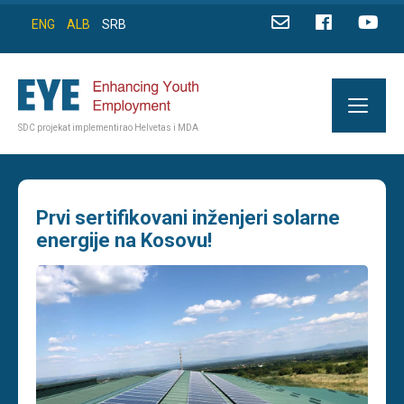
ENG
ALB
SRB
SDC projekat implementirao Helvetas i MDA
Prvi sertifikovani inženjeri solarne
energije na Kosovu!