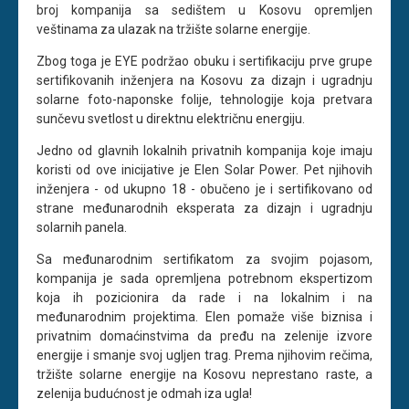
broj kompanija sa sedištem u Kosovu opremljen
veštinama za ulazak na tržište solarne energije.
Zbog toga je EYE podržao obuku i sertifikaciju prve grupe
sertifikovanih inženjera na Kosovu za dizajn i ugradnju
solarne foto-naponske folije, tehnologije koja pretvara
sunčevu svetlost u direktnu električnu energiju.
Jedno od glavnih lokalnih privatnih kompanija koje imaju
koristi od ove inicijative je Elen Solar Power. Pet njihovih
inženjera - od ukupno 18 - obučeno je i sertifikovano od
strane međunarodnih eksperata za dizajn i ugradnju
solarnih panela.
Sa međunarodnim sertifikatom za svojim pojasom,
kompanija je sada opremljena potrebnom ekspertizom
koja ih pozicionira da rade i na lokalnim i na
međunarodnim projektima. Elen pomaže više biznisa i
privatnim domaćinstvima da pređu na zelenije izvore
energije i smanje svoj ugljen trag. Prema njihovim rečima,
tržište solarne energije na Kosovu neprestano raste, a
zelenija budućnost je odmah iza ugla!