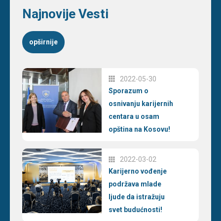
Najnovije Vesti
opširnije
2022-05-30
Sporazum o
osnivanju karijernih
centara u osam
opština na Kosovu!
2022-03-02
Karijerno vođenje
podržava mlade
ljude da istražuju
svet budućnosti!