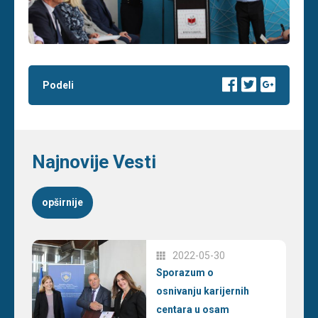
Podeli
Najnovije Vesti
opširnije
2022-05-30
Sporazum o
osnivanju karijernih
centara u osam