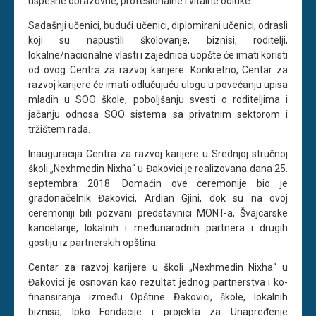
uspešne obrazovne, profesionalne i vitalne odluke.
Sadašnji učenici, budući učenici, diplomirani učenici, odrasli
koji su napustili školovanje, biznisi, roditelji,
lokalne/nacionalne vlasti i zajednica uopšte će imati koristi
od ovog Centra za razvoj karijere. Konkretno, Centar za
razvoj karijere će imati odlučujuću ulogu u povećanju upisa
mladih u SOO škole, poboljšanju svesti o roditeljima i
jačanju odnosa SOO sistema sa privatnim sektorom i
tržištem rada.
Inauguracija Centra za razvoj karijere u Srednjoj stručnoj
školi „Nexhmedin Nixha“ u Đakovici je realizovana dana 25.
septembra 2018. Domaćin ove ceremonije bio je
gradonačelnik Đakovici, Ardian Gjini, dok su na ovoj
ceremoniji bili pozvani predstavnici MONT-a, Švajcarske
kancelarije, lokalnih i međunarodnih partnera i drugih
gostiju iz partnerskih opština.
Centar za razvoj karijere u školi „Nexhmedin Nixha“ u
Đakovici je osnovan kao rezultat jednog partnerstva i ko-
finansiranja između Opštine Đakovici, škole, lokalnih
biznisa, Ipko Fondacije i projekta za Unapređenje