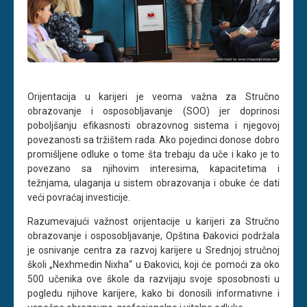
Orijentacija u karijeri je veoma važna za Stručno
obrazovanje i osposobljavanje (SOO) jer doprinosi
poboljšanju efikasnosti obrazovnog sistema i njegovoj
povezanosti sa tržištem rada. Ako pojedinci donose dobro
promišljene odluke o tome šta trebaju da uče i kako je to
povezano sa njihovim interesima, kapacitetima i
težnjama, ulaganja u sistem obrazovanja i obuke će dati
veći povraćaj investicije.
Razumevajući važnost orijentacije u karijeri za Stručno
obrazovanje i osposobljavanje, Opština Đakovici podržala
je osnivanje centra za razvoj karijere u Srednjoj stručnoj
školi „Nexhmedin Nixha“ u Đakovici, koji će pomoći za oko
500 učenika ove škole da razvijaju svoje sposobnosti u
pogledu njihove karijere, kako bi donosili informativne i