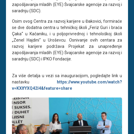
zapošljavanja mladih (EYE) Švajcarske agencije za razvoj i
saradnju (SDC).
Osim ovog Centra za razvoj karijere u Đakovici, formiraće
se dve dodatna centra u tehničkoj školi „Feriz Guri i braća
Çaka“ u Kačaniku, i u poljoprivrednoj i tehnološkoj školi
„Zenel Hajdini“ u Uroševcu. Osnivanje ovih centara za
razvoj karijere podržava Projekat za unapređenje
zapošljavanja mladih (EYE) Švajcarske agencije za razvoj i
saradnju (SDC) i IPKO Fondacije.
Za više detalja u vezi sa inauguracijom, pogledajte link u
nastavku
https://www.youtube.com/watch?
v=KXlfYXQ42I4&feature=share