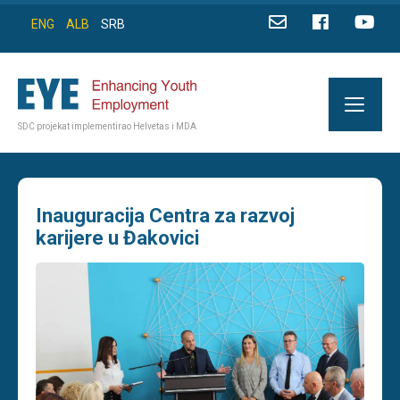
ENG
ALB
SRB
SDC projekat implementirao Helvetas i MDA
Inauguracija Centra za razvoj
karijere u Đakovici