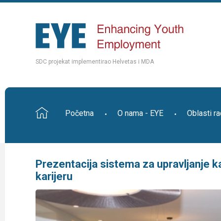
SDC projekat implementirao Helvetas i MDA
Početna
O nama - EYE
Oblasti r
Prezentacija sistema za upravljanje k
karijeru