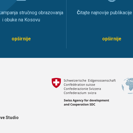
 kampanja stručnog obrazovanja
Č
itajte najnovije publikacij
i obuke na Kosovu
opširnije
opširnije
ve Studio