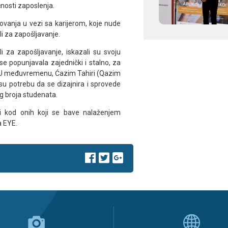
ćnosti zaposlenja.
tovanja u vezi sa karijerom, koje nude
li za zapošljavanje.
li za zapošljavanje, iskazali su svoju
se popunjavala zajednički i stalno, za
ao. U međuvremenu, Ćazim Tahiri (Qazim
 su potrebu da se dizajnira i sprovede
og broja studenata.
i kod onih koji se bave nalaženjem
a EYE.