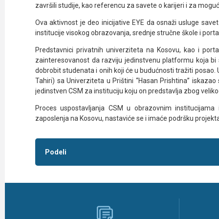
završili studije, kao referencu za savete o karijeri i za mogu
Ova aktivnost je deo inicijative EYE da osnaži usluge save
institucije visokog obrazovanja, srednje stručne škole i porta
Predstavnici privatnih univerziteta na Kosovu, kao i porta
zainteresovanost da razviju jedinstvenu platformu koja bi 
dobrobit studenata i onih koji će u budućnosti tražiti pos
Tahiri) sa Univerziteta u Prištini “Hasan Prishtina” iskazao
jedinstven CSM za instituciju koju on predstavlja zbog velik
Proces uspostavljanja CSM u obrazovnim institucijama 
zaposlenja na Kosovu, nastaviće se i imaće podršku projekt
Podeli