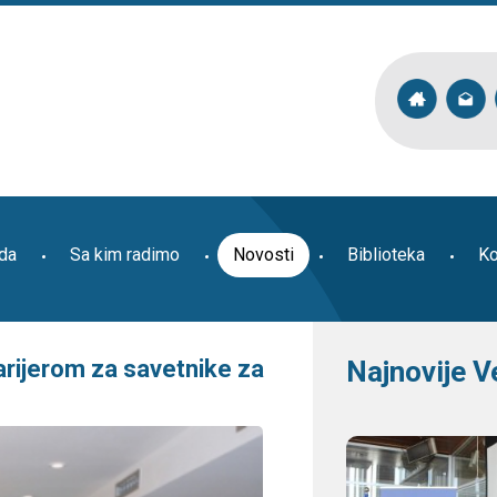
ada
Sa kim radimo
Novosti
Biblioteka
Ko
arijerom za savetnike za
Najnovije V