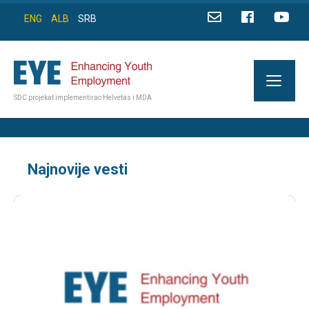
ENG
ALB
SRB
SDC projekat implementirao Helvetas i MDA
Najnovije vesti