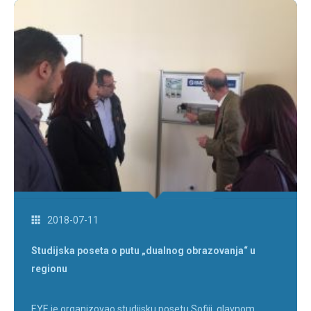
2018-07-11
Studijska poseta o putu „dualnog obrazovanja“ u
regionu
EYE je organizovao studijsku posetu Sofiji, glavnom