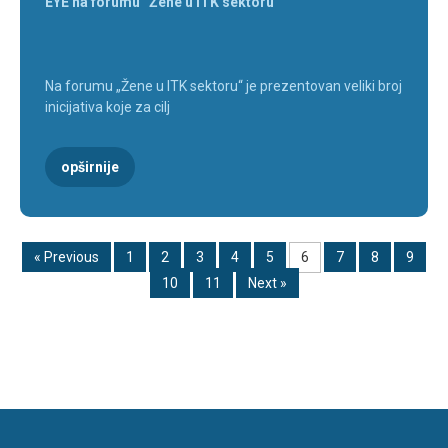
EYE na forumu “Žene u ITK sektoru”
Na forumu „Žene u ITK sektoru“ je prezentovan veliki broj
inicijativa koje za cilj
opširnije
« Previous
1
2
3
4
5
6
7
8
9
10
11
Next »