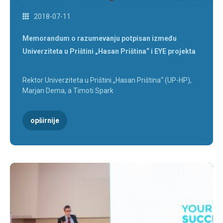
2018-07-11
Memorandum o razumevanju potpisan između
Univerziteta u Prištini „Hasan Priština“ i EYE projekta
Rektor Univerziteta u Prištini „Hasan Priština“ (UP-HP),
Marjan Dema, a Timoti Spark
opširnije