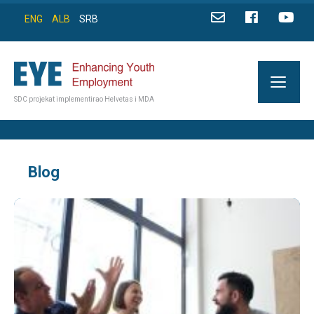
ENG
ALB
SRB
SDC projekat implementirao Helvetas i MDA
Blog