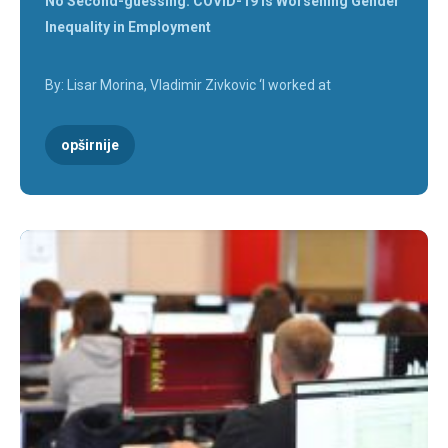
No Second-guessing: COVID-19 is Worsening Gender
Inequality in Employment
By: Lisar Morina, Vladimir Zivkovic ‘I worked at
opširnije