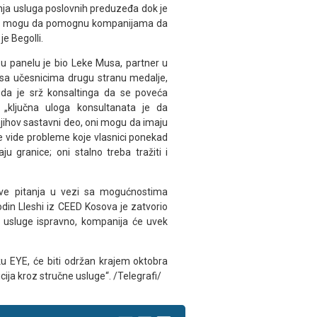
nja usluga poslovnih preduzeđa dok je
lasti mogu da pomognu kompanijama da
je Begolli.
u panelu je bio Leke Musa, partner u
o sa učesnicima drugu stranu medalje,
da je srž konsaltinga da se poveća
„ključna uloga konsultanata je da
njihov sastavni deo, oni mogu da imaju
je vide probleme koje vlasnici ponekad
u granice; oni stalno treba tražiti i
tave pitanja u vezi sa mogućnostima
in Lleshi iz CEED Kosova je zatvorio
 usluge ispravno, kompanija će uvek
u EYE, će biti održan krajem oktobra
icija kroz stručne usluge“. /Telegrafi/