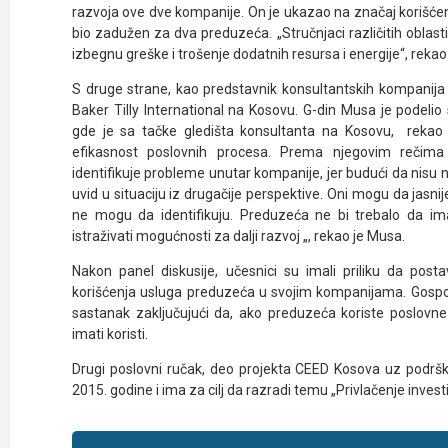
razvoja ove dve kompanije. On je ukazao na značaj korišće
bio zadužen za dva preduzeća. „Stručnjaci različitih ob
izbegnu greške i trošenje dodatnih resursa i energije“, rekao 
S druge strane, kao predstavnik konsultantskih kompanija 
Baker Tilly International na Kosovu. G-din Musa je podeli
gde je sa tačke gledišta konsultanta na Kosovu, rekao 
efikasnost poslovnih procesa. Prema njegovim rečima 
identifikuje probleme unutar kompanije, jer budući da nisu 
uvid u situaciju iz drugačije perspektive. Oni mogu da jasni
ne mogu da identifikuju. Preduzeća ne bi trebalo da imaj
istraživati mogućnosti za dalji razvoj „, rekao je Musa.
Nakon panel diskusije, učesnici su imali priliku da pos
korišćenja usluga preduzeća u svojim kompanijama. Gospod
sastanak zaključujući da, ako preduzeća koriste poslovne
imati koristi.
Drugi poslovni ručak, deo projekta CEED Kosova uz podršk
2015. godine i ima za cilj da razradi temu „Privlačenje invest