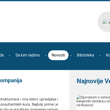
ada
Sa kim radimo
Novosti
Biblioteka
Ko
kompanija
Najnovije V
strukturirana i ima dobro upravljanje i
nsultantskih kuća. Najbolji primer je
iju što je rezultiralo značajnim rastom