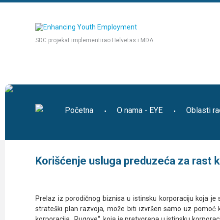
SDC projekat implementirao Helvetas i MDA
Početna
O nama - EYE
Oblasti r
Korišćenje usluga preduzeća za rast 
Prelaz iz porodičnog biznisa u istinsku korporaciju koja je 
strateški plan razvoja, može biti izvršen samo uz pomoć ko
korporacija „Rugove“, koja je pretvorena u istinsku korporac