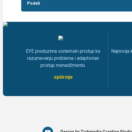
Podeli
EYE preduzima sistemski pristup ka
Najnovija
razumevanju problema i adaptivnan
pristup menadžmentu.
opširnije
Design by Tickmedia Creative Studi