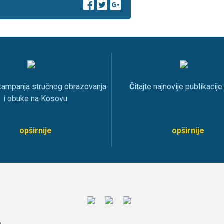
 kampanja stručnog obrazovanja
Č
itajte najnovije publikacij
i obuke na Kosovu
opširnije
opširnije
o