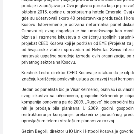
prodaje i zapošljavanja. Ovo je glavna poruka koja je proizaš
oktobra 2015. godine u prostorijama hotela Emerald. Ovaj
gde su učestvovali skoro 40 predstavnika preduzeća i kon
Kosovu. Istovremeno je održana neformalna panel diskusi
Osnovni cilj ovog događaja je bio umrežavanja kao most
biznisa i razmena iskustava o korišćenju spoljnih saradni
projekat CEED Kosova koji je podržan od EYE (Projekat za 
od švajcarske vlade i sproveden od Helvetas Swiss Interop
nastavak uspešne saradnje između ovih organizacija, sa 
privatnog sektora na Kosovu.
Kreshnik Leshi, direktor CEED Kosova je istakao da je cilj 
značaju korišćenja poslovnih usluga za razvoj i rast kompani
Jedan od panelista bio je Visar Kelmendi, osnivač i suvlas
svog iskustva sa učesnicima, gospodin Kelmendi je obja
kompanija osnovana pa do 2009. „Rugove” bio porodični bizni
niti je prodaja bila planirana. U 2009. godini, gospodi
restrukturiranja kompanije, prelazeći iz porodičnog predu
upravljačkim telom i strateškim planom za razvoj.
Gëzim Begolli, direktor u IQ Link i Httpool Kosova je govori