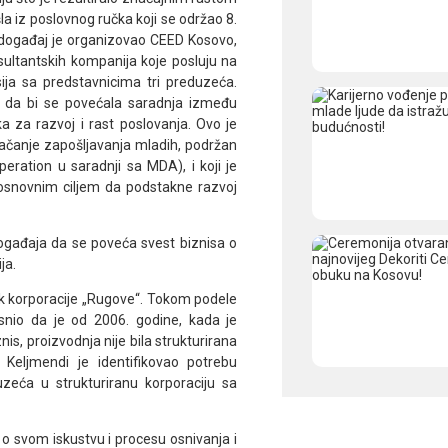
la iz poslovnog ručka koji se održao 8.
 događaj je organizovao CEED Kosovo,
sultantskih kompanija koje posluju na
ja sa predstavnicima tri preduzeća.
 da bi se povećala saradnja između
ka za razvoj i rast poslovanja. Ovo je
jačanje zapošljavanja mladih, podržan
eration u saradnji sa MDA), i koji je
osnovnim ciljem da podstakne razvoj
događaja da se poveća svest biznisa o
ja.
nik korporacije „Rugove“. Tokom podele
snio da je od 2006. godine, kada je
s, proizvodnja nije bila strukturirana
n Keljmendi je identifikovao potrebu
zeća u strukturiranu korporaciju sa
o o svom iskustvu i procesu osnivanja i