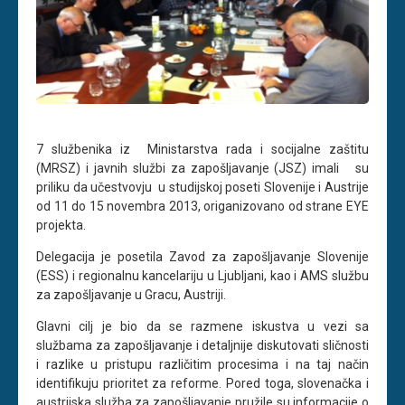
7 službenika iz Ministarstva rada i socijalne zaštitu
(MRSZ) i javnih službi za zapošljavanje (JSZ) imali su
priliku da učestvovju u studijskoj poseti Slovenije i Austrije
od 11 do 15 novembra 2013, origanizovano od strane EYE
projekta.
Delegacija je posetila Zavod za zapošljavanje Slovenije
(ESS) i regionalnu kancelariju u Ljubljani, kao i AMS službu
za zapošljavanje u Gracu, Austriji.
Glavni cilj je bio da se razmene iskustva u vezi sa
službama za zapošljavanje i detaljnije diskutovati sličnosti
i razlike u pristupu različitim procesima i na taj način
identifikuju prioritet za reforme. Pored toga, slovenačka i
austrijska služba za zapošljavanje pružile su informacije o