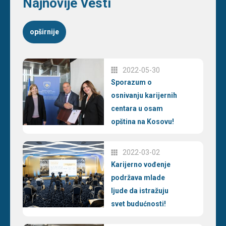
Najnovije Vesti
opširnije
2022-05-30
Sporazum o
osnivanju karijernih
centara u osam
opština na Kosovu!
2022-03-02
Karijerno vođenje
podržava mlade
ljude da istražuju
svet budućnosti!