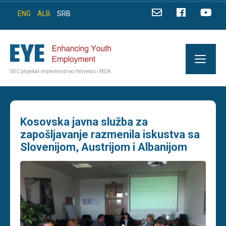
ENG
ALB
SRB
SDC projekat implementirao Helvetas i MDA
Kosovska javna služba za
zapošljavanje razmenila iskustva sa
Slovenijom, Austrijom i Albanijom