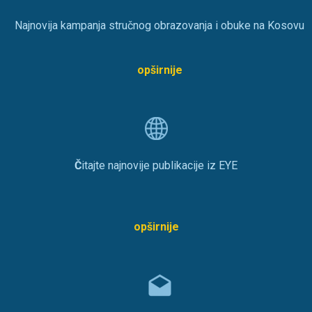
Najnovija kampanja stručnog obrazovanja i obuke na Kosovu
opširnije
Č
itajte najnovije publikacije iz EYE
opširnije