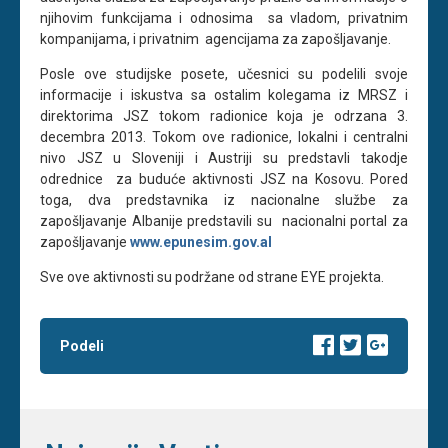
njihovim funkcijama i odnosima sa vladom, privatnim
kompanijama, i privatnim agencijama za zapošljavanje.
Posle ove studijske posete, učesnici su podelili svoje
informacije i iskustva sa ostalim kolegama iz MRSZ i
direktorima JSZ tokom radionice koja je odrzana 3.
decembra 2013. Tokom ove radionice, lokalni i centralni
nivo JSZ u Sloveniji i Austriji su predstavli takodje
odrednice za buduće aktivnosti JSZ na Kosovu. Pored
toga, dva predstavnika iz nacionalne službe za
zapošljavanje Albanije predstavili su nacionalni portal za
zapošljavanje
www.epunesim.gov.al
Sve ove aktivnosti su podržane od strane EYE projekta.
Podeli