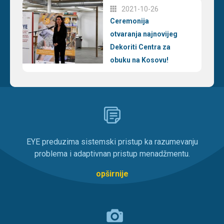
2021-10-26
Ceremonija
otvaranja najnovijeg
Dekoriti Centra za
obuku na Kosovu!
EYE preduzima sistemski pristup ka razumevanju
problema i adaptivnan pristup menadžmentu.
opširnije