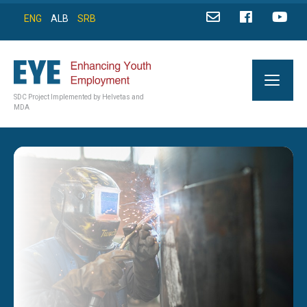
ENG
ALB
SRB
SDC Project Implemented by Helvetas and
MDA