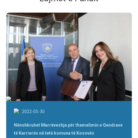
2022-05-30
Nënshkruhet Marrëveshja për themelimin e Qendrave
të Karrierës në tetë komuna të Kosovës