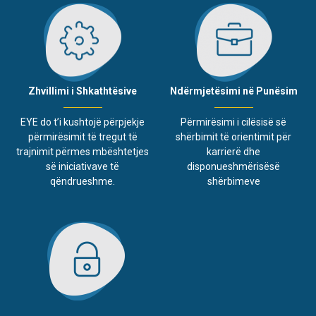
Ndërmjetësimi në Punësim
Zhvillimi i Shkathtësive
Përmirësimi i cilësisë së
EYE do t’i kushtojë përpjekje
shërbimit të orientimit për
përmirësimit të tregut të
karrierë dhe
trajnimit përmes mbështetjes
disponueshmërisësë
së iniciativave të
shërbimeve
qëndrueshme.