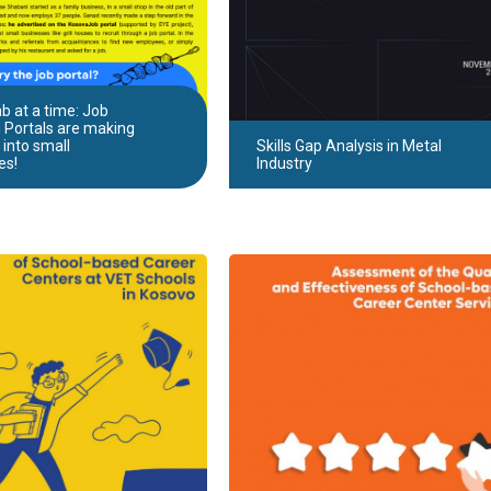
b at a time: Job
 Portals are making
 into small
Skills Gap Analysis in Metal
es!
Industry