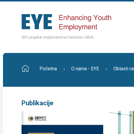
SDC projekat implementirao Helvetas i MDA
Početna
O nama - EYE
Oblasti r
Publikacije