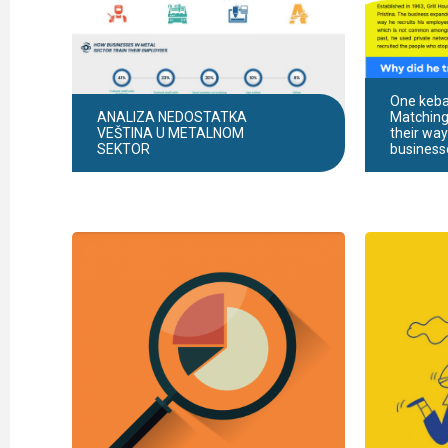
One keba
ANALIZA NEDOSTATKA
Matching
VEŠTINA U METALNOM
their way
SEKTOR
business