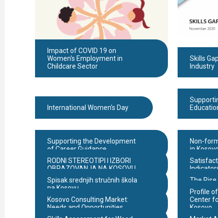
Impact of COVID 19 on
Women's Employment in
Skills Gap
Childcare Sector
Industry
Supporti
International Women's Day
Education
Supporting the Development
Non-form
of Career Guidance
in Kosov
RODNI STEREOTIPI I IZBORI
Satisfact
OBRAZOVANJA NA KOSOVU
Indicator
Spisak srednjih stručnih škola
The Rise 
na Kosovu
Kosovo
Profile o
Kosovo Consulting Market:
Center fo
Needs and Opportunities
Kosovo