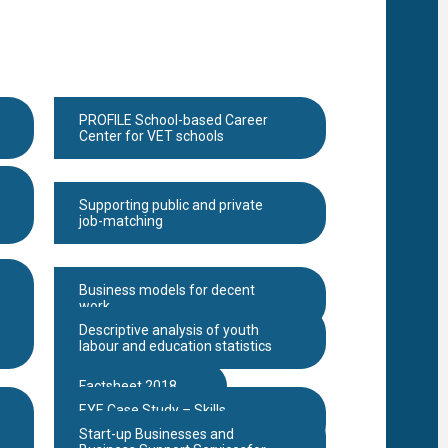
zaposleno
Promocij
profesija 
kojima
preovlađu
žene po
Međunar
dana devo
PROFILE School-based Career
Analiza
Nedostat
Center for VET schools
Veština
Strategija
komunika
škola-rodi
za karijer
Supporting public and private
vođenje
job-matching
završnih
osnovaca
Upitnik o
korišćenj
online
Business models for decent
medija
work
Studijska
Descriptive analysis of youth
poseta o
putu
labour and education statistics
„dualnog
obrazovan
u regionu
Factsheet 2018
Memora
EYE Case Study – Skills
o
razumeva
Development
potpisan
Start-up Businesses and
između