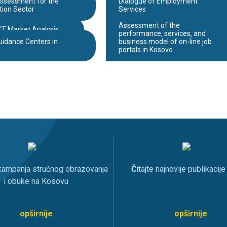
ssessment for the
Dialogue of Employment
tion Sector
Services
Assessment of the
CT Market Analysis
EYE Career Guidance
performance, services, and
uidance Centers in
business model of on-line job
portals in Kosovo
 kampanja stručnog obrazovanja
Č
itajte najnovije publikacij
i obuke na Kosovu
opširnije
opširnije