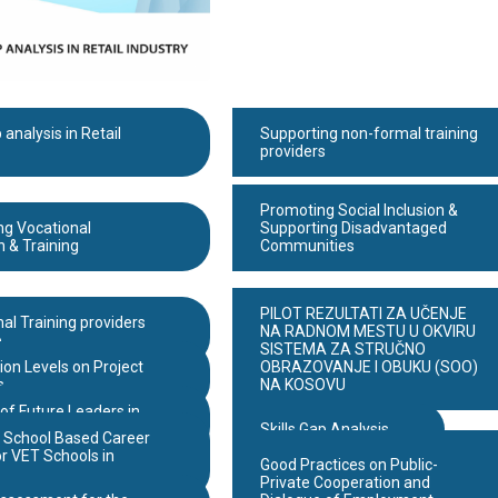
 analysis in Retail
Supporting non-formal training
providers
Promoting Social Inclusion &
ng Vocational
Supporting Disadvantaged
 & Training
Communities
PILOT REZULTATI ZA UČENJE
al Training providers
Koji su izazovi za mlade na
NA RADNOM MESTU U OKVIRU
o
Kosovu?
SISTEMA ZA STRUČNO
ion Levels on Project
OBRAZOVANJE I OBUKU (SOO)
s
NA KOSOVU
of Future Leaders in
Skills Gap Analysis
f School Based Career
r VET Schools in
EYE Case Study – Job
Good Practices on Public-
Matching Services
Private Cooperation and