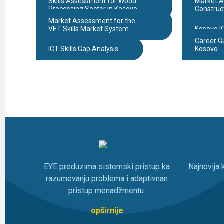
Skills Assessment for Wood
Market A
Processing Sector in Kosovo
Construc
Market Assessment for the
VET Skills Market System
Kosovo I
Career G
ICT Skills Gap Analysis
Kosovo
EYE preduzima sistemski pristup ka
Najnovija
razumevanju problema i adaptivnan
pristup menadžmentu.
opširnije