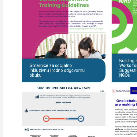
Building 
Smernice za socijalno
Works for
inkluzivnu i rodno odgovornu
Suggesti
obuku
NGOs