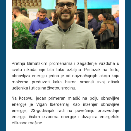
Pretnja klimatskim promenama i zagađenje vazduha u
svetu nikada nije bila tako ozbiljna. Prelazak na čistu,
obnovljivu energiju jedna je od najznačajnijih akcija koju
možemo preduzeti kako bismo smanjili svoj otisak
ugljenika i uticaj na životnu sredinu.
Na Kosovu, jedan primeran mladić na polju obnovljive
energije je Vigan Iberdemaj. Kao inženjer obnovljive
energije, 23-godišnjak radi na povećanju proizvodnje
energije čistim izvorima energije i dizajnira energetski
efikasne mašine.