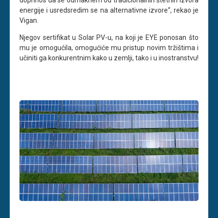
doprinos da se odmaknem od tradicionalnih štetnih izvora
energije i usredsredim se na alternativne izvore“, rekao je
Vigan.
Njegov sertifikat u Solar PV-u, na koji je EYE ponosan što
mu je omogućila, omogućiće mu pristup novim tržištima i
učiniti ga konkurentnim kako u zemlji, tako i u inostranstvu!