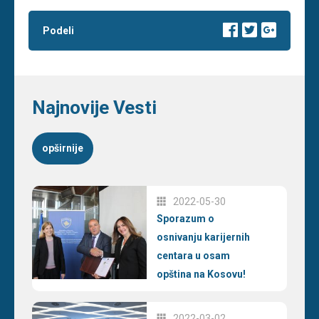
Podeli
Najnovije Vesti
opširnije
2022-05-30
Sporazum o
osnivanju karijernih
centara u osam
opština na Kosovu!
2022-03-02