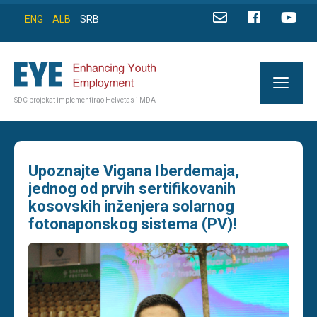
ENG
ALB
SRB
SDC projekat implementirao Helvetas i MDA
Upoznajte Vigana Iberdemaja,
jednog od prvih sertifikovanih
kosovskih inženjera solarnog
fotonaponskog sistema (PV)!