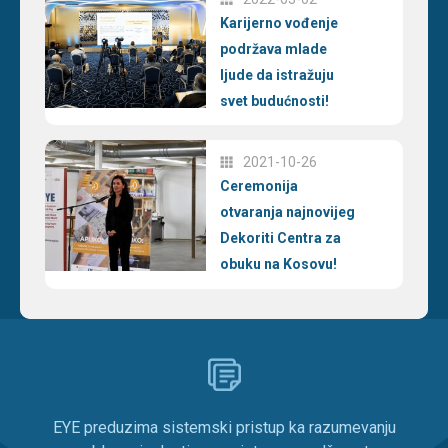
Karijerno vođenje
podržava mlade
ljude da istražuju
svet budućnosti!
2021-10-26
Ceremonija
otvaranja najnovijeg
Dekoriti Centra za
obuku na Kosovu!
EYE preduzima sistemski pristup ka razumevanju