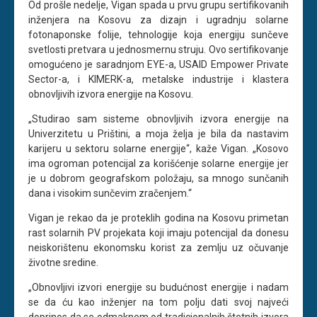
Od prošle nedelje, Vigan spada u prvu grupu sertifikovanih
inženjera na Kosovu za dizajn i ugradnju solarne
fotonaponske folije, tehnologije koja energiju sunčeve
svetlosti pretvara u jednosmernu struju. Ovo sertifikovanje
omogućeno je saradnjom EYE-a, USAID Empower Private
Sector-a, i KIMERK-a, metalske industrije i klastera
obnovljivih izvora energije na Kosovu.
„Studirao sam sisteme obnovljivih izvora energije na
Univerzitetu u Prištini, a moja želja je bila da nastavim
karijeru u sektoru solarne energije“, kaže Vigan. „Kosovo
ima ogroman potencijal za korišćenje solarne energije jer
je u dobrom geografskom položaju, sa mnogo sunčanih
dana i visokim sunčevim zračenjem.“
Vigan je rekao da je proteklih godina na Kosovu primetan
rast solarnih PV projekata koji imaju potencijal da donesu
neiskorištenu ekonomsku korist za zemlju uz očuvanje
životne sredine.
„Obnovljivi izvori energije su budućnost energije i nadam
se da ću kao inženjer na tom polju dati svoj najveći