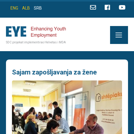
ENG
ALB
SRB
SDC projekat implementirao Helvetas i MDA
Sajam zapošljavanja za žene