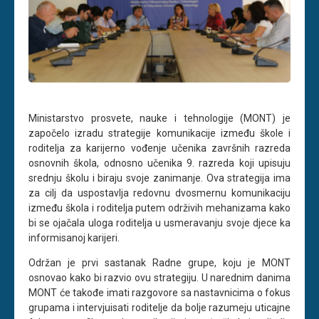
Ministarstvo prosvete, nauke i tehnologije (MONT) je
započelo izradu strategije komunikacije između škole i
roditelja za karijerno vođenje učenika završnih razreda
osnovnih škola, odnosno učenika 9. razreda koji upisuju
srednju školu i biraju svoje zanimanje. Ova strategija ima
za cilj da uspostavlja redovnu dvosmernu komunikaciju
između škola i roditelja putem održivih mehanizama kako
bi se ojačala uloga roditelja u usmeravanju svoje djece ka
informisanoj karijeri.
Održan je prvi sastanak Radne grupe, koju je MONT
osnovao kako bi razvio ovu strategiju. U narednim danima
MONT će takođe imati razgovore sa nastavnicima o fokus
grupama i intervjuisati roditelje da bolje razumeju uticajne