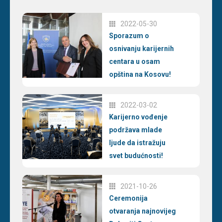
2022-05-30
Sporazum o
osnivanju karijernih
centara u osam
opština na Kosovu!
2022-03-02
Karijerno vođenje
podržava mlade
ljude da istražuju
svet budućnosti!
2021-10-26
Ceremonija
otvaranja najnovijeg