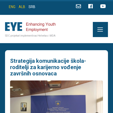
ENG
ALB
SRB
SDC projekat implementirao Helvetas i MDA
Strategija komunikacije škola-
roditelji za karijerno vođenje
završnih osnovaca