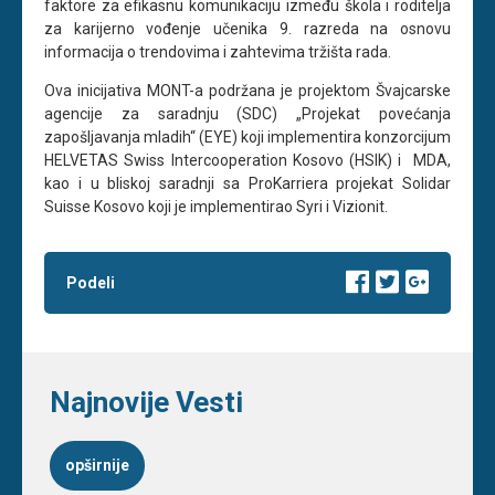
faktore za efikasnu komunikaciju između škola i roditelja
za karijerno vođenje učenika 9. razreda na osnovu
informacija o trendovima i zahtevima tržišta rada.
Ova inicijativa MONT-a podržana je projektom Švajcarske
agencije za saradnju (SDC) „Projekat povećanja
zapošljavanja mladih“ (EYE) koji implementira konzorcijum
HELVETAS Swiss Intercooperation Kosovo (HSIK) i MDA,
kao i u bliskoj saradnji sa ProKarriera projekat Solidar
Suisse Kosovo koji je implementirao Syri i Vizionit.
Podeli
Najnovije Vesti
opširnije