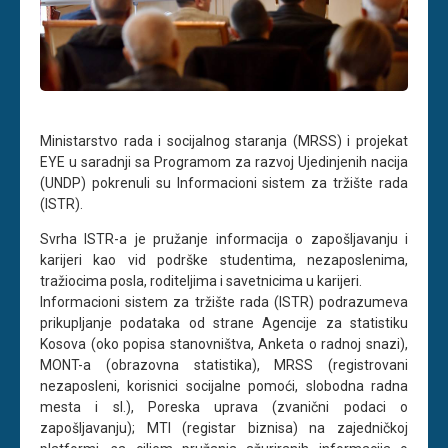
Ministarstvo rada i socijalnog staranja (MRSS) i projekat
EYE u saradnji sa Programom za razvoj Ujedinjenih nacija
(UNDP) pokrenuli su Informacioni sistem za tržište rada
(ISTR).
Svrha ISTR-a je pružanje informacija o zapošljavanju i
karijeri kao vid podrške studentima, nezaposlenima,
tražiocima posla, roditeljima i savetnicima u karijeri.
Informacioni sistem za tržište rada (ISTR) podrazumeva
prikupljanje podataka od strane Agencije za statistiku
Kosova (oko popisa stanovništva, Anketa o radnoj snazi),
MONT-a (obrazovna statistika), MRSS (registrovani
nezaposleni, korisnici socijalne pomoći, slobodna radna
mesta i sl.), Poreska uprava (zvanični podaci o
zapošljavanju); MTI (registar biznisa) na zajedničkoj