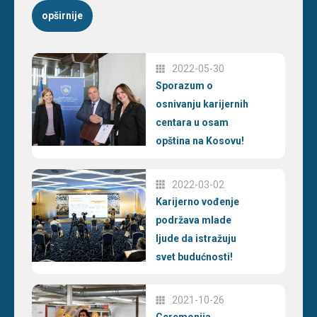
opširnije
2022-05-30
Sporazum o
osnivanju karijernih
centara u osam
opština na Kosovu!
2022-03-02
Karijerno vođenje
podržava mlade
ljude da istražuju
svet budućnosti!
2021-10-26