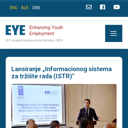
ENG
ALB
SRB
SDC projekat implementirao Helvetas i MDA
Lansiranje „Informacionog sistema
za tržište rada (ISTR)“