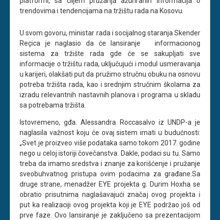
platformi, sa ciljem pružanja ažuriranih informacija o
trendovima i tendencijama na tržištu rada na Kosovu.
U svom govoru, ministar rada i socijalnog staranja Skender
Reçica je naglasio da će lansiranje informacionog
sistema za tržište rada gde će se sakupljati sve
informacije o tržištu rada, uključujući i modul usmeravanja
u karijeri, olakšati put da pružimo stručnu obuku na osnovu
potreba tržišta rada, kao i srednjim stručnim školama za
izradu relevantnih nastavnih planova i programa u skladu
sa potrebama tržišta.
Istovremeno, gđa. Alessandra Roccasalvo iz UNDP-a je
naglasila važnost koju će ovaj sistem imati u budućnosti:
„Svet je proizveo više podataka samo tokom 2017. godine
nego u celoj istoriji čovečanstva. Dakle, podaci su tu. Samo
treba da imamo sredstva i znanje za korišćenje i pružanje
sveobuhvatnog pristupa ovim podacima za građane.Sa
druge strane, menadžer EYE projekta g. Durim Hoxha se
obratio prisutnima naglašavajući značaj ovog projekta i
put ka realizaciji ovog projekta koji je EYE podržao još od
prve faze. Ovo lansiranje je zaključeno sa prezentacijom