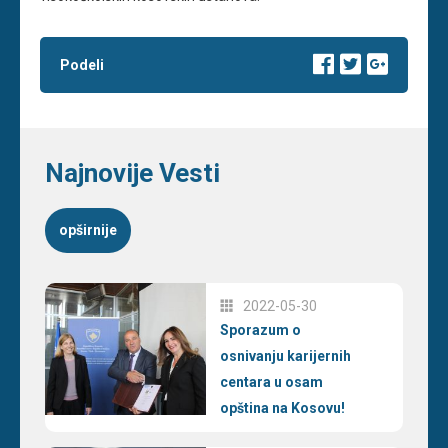
Podeli
Najnovije Vesti
opširnije
2022-05-30
Sporazum o
osnivanju karijernih
centara u osam
opština na Kosovu!