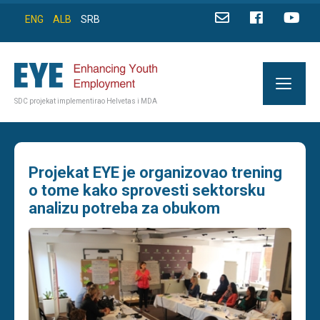
ENG
ALB
SRB
SDC projekat implementirao Helvetas i MDA
Projekat EYE je organizovao trening
o tome kako sprovesti sektorsku
analizu potreba za obukom