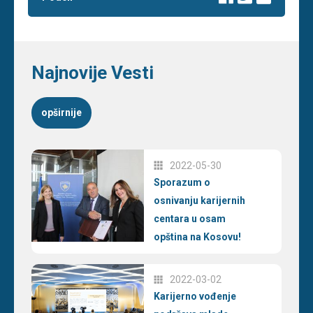
Najnovije Vesti
opširnije
2022-05-30
Sporazum o
osnivanju karijernih
centara u osam
opština na Kosovu!
2022-03-02
Karijerno vođenje