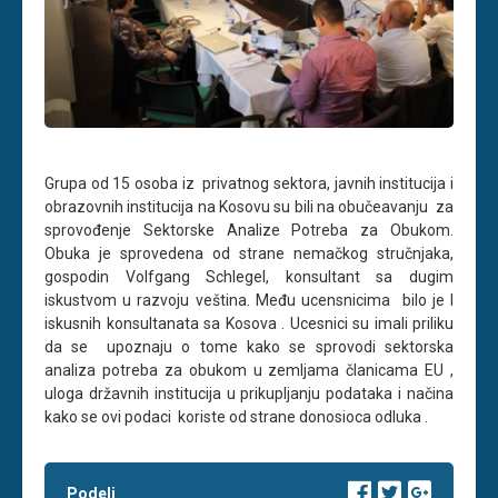
Grupa od 15 osoba iz privatnog sektora, javnih institucija i
obrazovnih institucija na Kosovu su bili na obučeavanju za
sprovođenje Sektorske Analize Potreba za Obukom.
Obuka je sprovedena od strane nemačkog stručnjaka,
gospodin Volfgang Schlegel, konsultant sa dugim
iskustvom u razvoju veština. Među ucensnicima bilo je I
iskusnih konsultanata sa Kosova . Ucesnici su imali priliku
da se upoznaju o tome kako se sprovodi sektorska
analiza potreba za obukom u zemljama članicama EU ,
uloga državnih institucija u prikupljanju podataka i načina
kako se ovi podaci koriste od strane donosioca odluka .
Podeli