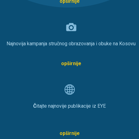
opširnije
Najnovija kampanja stručnog obrazovanja i obuke na Kosovu
opširnije
Č
itajte najnovije publikacije iz EYE
opširnije