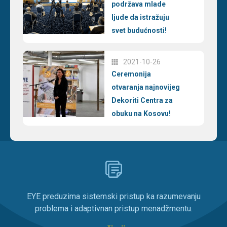
podržava mlade
ljude da istražuju
svet budućnosti!
2021-10-26
Ceremonija
otvaranja najnovijeg
Dekoriti Centra za
obuku na Kosovu!
EYE preduzima sistemski pristup ka razumevanju
problema i adaptivnan pristup menadžmentu.