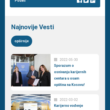
Podeli
Najnovije Vesti
opširnije
2022-05-30
Sporazum o
osnivanju karijernih
centara u osam
opština na Kosovu!
2022-03-02
Karijerno vođenje