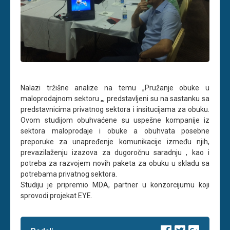
Nalazi tržišne analize na temu „Pružanje obuke u
maloprodajnom sektoru „, predstavljeni su na sastanku sa
predstavnicima privatnog sektora i insitucijama za obuku.
Ovom studijom obuhvaćene su uspešne kompanije iz
sektora maloprodaje i obuke a obuhvata posebne
preporuke za unapređenje komunikacije između njih,
prevazilaženju izazova za dugoročnu saradnju , kao i
potreba za razvojem novih paketa za obuku u skladu sa
potrebama privatnog sektora.
Studiju je pripremio MDA, partner u konzorcijumu koji
sprovodi projekat EYE.