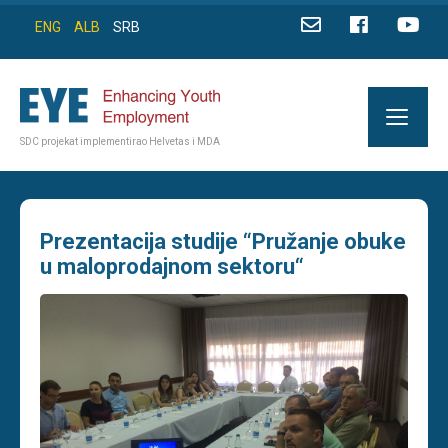
ENG
ALB
SRB
SDC projekat implementirao Helvetas i MDA
Prezentacija studije “Pružanje obuke
u maloprodajnom sektoru“