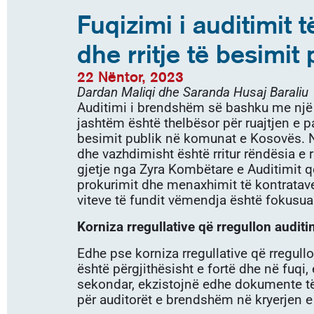
Fuqizimi i auditimi
dhe rritje të besimit 
22 Nëntor, 2023
Dardan Maliqi dhe Saranda Husaj Baraliu
Auditimi i brendshëm së bashku me një s
jashtëm është thelbësor për ruajtjen e pa
besimit publik në komunat e Kosovës. N
dhe vazhdimisht është rritur rëndësia 
gjetje nga Zyra Kombëtare e Auditimit 
prokurimit dhe menaxhimit të kontratave,
viteve të fundit vëmendja është fokusuar
Korniza rregullative që rregullon audit
Edhe pse korniza rregullative që rregull
është përgjithësisht e fortë dhe në fuqi
sekondar, ekzistojnë edhe dokumente të
për auditorët e brendshëm në kryerjen e 