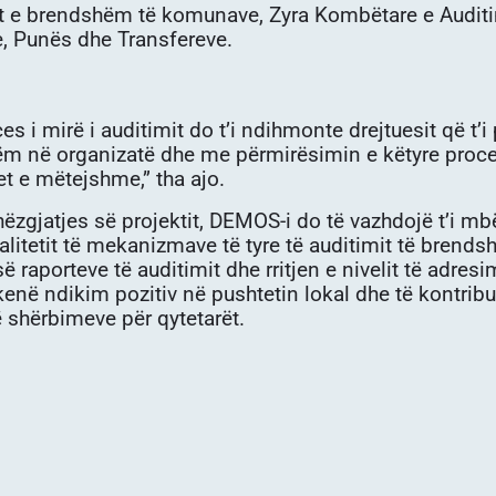
ët e brendshëm të komunave, Zyra Kombëtare e Audit
e, Punës dhe Transfereve.
es i mirë i auditimit do t’i ndihmonte drejtuesit që t’i
m në organizatë dhe me përmirësimin e këtyre pro
et e mëtejshme,” tha ajo.
hëzgjatjes së projektit, DEMOS-i do të vazhdojë t’i 
litetit të mekanizmave të tyre të auditimit të brendsh
së raporteve të auditimit dhe rritjen e nivelit të adr
 kenë ndikim pozitiv në pushtetin lokal dhe të kontri
ë shërbimeve për qytetarët.