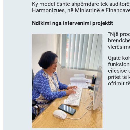
Ky model është shpërndarë tek auditor
Harmonizues, në Ministrinë e Financav
Ndikimi nga intervenimi projektit
“Një proc
brendshë
vlerësim
Gjatë ko
funksiona
cilësisë 
pritet të
ofrimit t