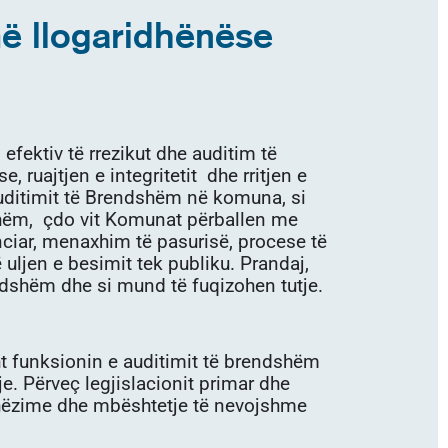
ë llogaridhënëse
fektiv të rrezikut dhe auditim të
 ruajtjen e integritetit dhe rritjen e
uditimit të Brendshëm në komuna, si
dshëm, çdo vit Komunat përballen me
ciar, menaxhim të pasurisë, procese të
 uljen e besimit tek publiku. Prandaj,
endshëm dhe si mund të fuqizohen tutje.
ht funksionin e auditimit të brendshëm
je. Përveç legjislacionit primar dhe
dhëzime dhe mbështetje të nevojshme