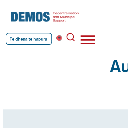
Të dhëna të hapura
Au