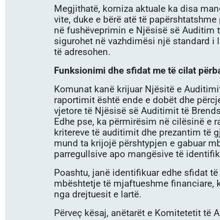
Megjithatë, korniza aktuale ka disa mang
vite, duke e bërë atë të papërshtatshme p
në fushëveprimin e Njësisë së Auditim t
sigurohet në vazhdimësi një standard i 
të adresohen.
Funksionimi dhe sfidat me të cilat përb
Komunat kanë krijuar Njësitë e Auditimit
raportimit është ende e dobët dhe përcje
vjetore të Njësisë së Auditimit të Brend
Edhe pse, ka përmirësim në cilësinë e r
kritereve të auditimit dhe prezantim të g
mund ta krijojë përshtypjen e gabuar mb
parregullsive apo mangësive të identif
Poashtu, janë identifikuar edhe sfidat t
mbështetje të mjaftueshme financiare, 
nga drejtuesit e lartë.
Përveç kësaj, anëtarët e Komitetetit të