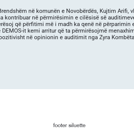
 Brendshëm në komunën e Novobërdës, Kujtim Arifi, v
 kontribuar në përmirësimin e cilësisë së auditimeve
lerësoj që përfitimi më i madh ka qenë në përparimin e
 DEMOS-it kemi arritur që ta përmirësojmë menaxhimi
 pozitivisht në opinionin e auditimit nga Zyra Kombëtare