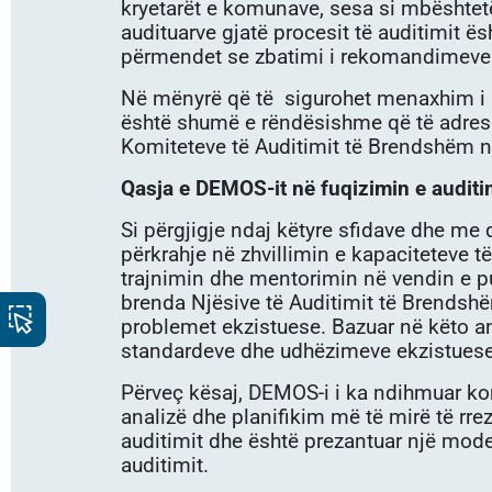
kryetarët e komunave, sesa si mbështet
audituarve gjatë procesit të auditimit ë
përmendet se zbatimi i rekomandimeve 
Në mënyrë që të sigurohet menaxhim i sh
është shumë e rëndësishme që të adreso
Komiteteve të Auditimit të Brendshëm 
Qasja e DEMOS-it në fuqizimin e audit
Si përgjigje ndaj këtyre sfidave dhe me
përkrahje në zhvillimin e kapaciteteve 
trajnimin dhe mentorimin në vendin e pu
brenda Njësive të Auditimit të Brendshë
problemet ekzistuese. Bazuar në këto ana
standardeve dhe udhëzimeve ekzistuese,
Përveç kësaj, DEMOS-i i ka ndihmuar komu
analizë dhe planifikim më të mirë të rre
auditimit dhe është prezantuar një mode
auditimit.