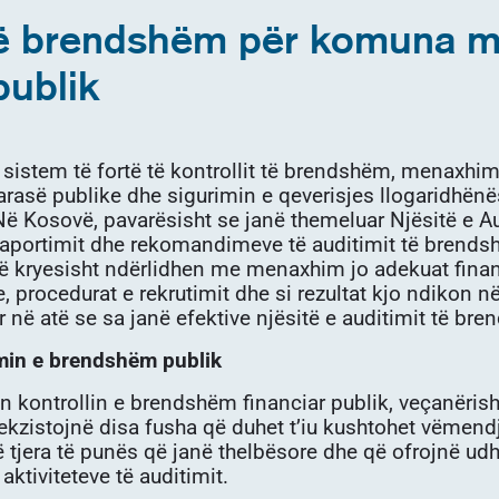
t të brendshëm për komuna m
publik
istem të fortë të kontrollit të brendshëm, menaxhim e
rasë publike dhe sigurimin e qeverisjes llogaridhënëse,
ë Kosovë, pavarësisht se janë themeluar Njësitë e A
e raportimit dhe rekomandimeve të auditimit të bren
që kryesisht ndërlidhen me menaxhim jo adekuat finan
 procedurat e rekrutimit dhe si rezultat kjo ndikon në
 në atë se sa janë efektive njësitë e auditimit të br
imin e brendshëm publik
on kontrollin e brendshëm financiar publik, veçanëris
, ekzistojnë disa fusha që duhet t’iu kushtohet vëmend
 tjera të punës që janë thelbësore dhe që ofrojnë u
aktiviteteve të auditimit.