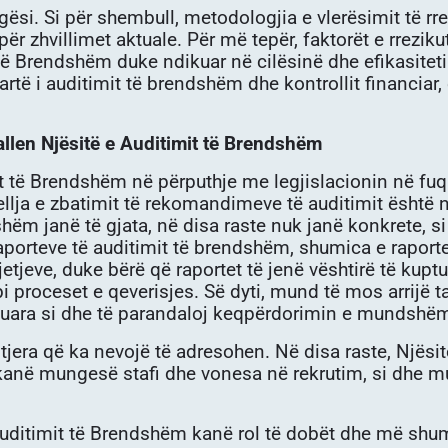
ësi. Si për shembull, metodologjia e vlerësimit të rre
ër zhvillimet aktuale. Për më tepër, faktorët e rreziku
ë Brendshëm duke ndikuar në cilësinë dhe efikasiteti
lartë i auditimit të brendshëm dhe kontrollit financi
allen Njësitë e Auditimit të Brendshëm
 të Brendshëm në përputhje me legjislacionin në fuqi.
llja e zbatimit të rekomandimeve të auditimit është në
shëm janë të gjata, në disa raste nuk janë konkrete, s
aporteve të auditimit të brendshëm, shumica e raporte
jetjeve, duke bërë që raportet të jenë vështirë të kup
i proceset e qeverisjes. Së dyti, mund të mos arrijë
ikuara si dhe të parandaloj keqpërdorimin e mundshë
ë tjera që ka nevojë të adresohen. Në disa raste, Një
kanë mungesë stafi dhe vonesa në rekrutim, si dhe mu
 Auditimit të Brendshëm kanë rol të dobët dhe më shum