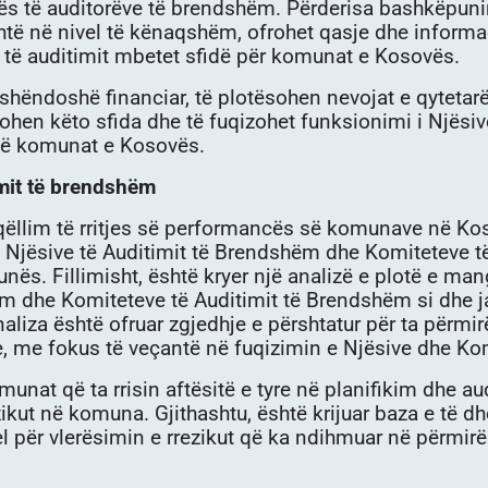
ës të auditorëve të brendshëm. Përderisa bashkëpuni
shtë në nivel të kënaqshëm, ofrohet qasje dhe informa
të auditimit mbetet sfidë për komunat e Kosovës.
ëndoshë financiar, të plotësohen nevojat e qytetarëve
hen këto sfida dhe të fuqizohet funksionimi i Njësiv
në komunat e Kosovës.
imit të brendshëm
 qëllim të rritjes së performancës së komunave në Ko
të Njësive të Auditimit të Brendshëm dhe Komiteteve t
nës. Fillimisht, është kryer një analizë e plotë e 
m dhe Komiteteve të Auditimit të Brendshëm si dhe ja
liza është ofruar zgjedhje e përshtatur për ta përmir
 me fokus të veçantë në fuqizimin e Njësive dhe Kom
nat që ta rrisin aftësitë e tyre në planifikim dhe aud
zikut në komuna. Gjithashtu, është krijuar baza e të 
l për vlerësimin e rrezikut që ka ndihmuar në përmirës