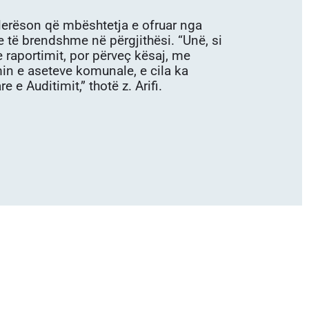
lerëson që mbështetja e ofruar nga
 të brendshme në përgjithësi. “Unë, si
 raportimit, por përveç kësaj, me
n e aseteve komunale, e cila ka
 e Auditimit,” thotë z. Arifi.