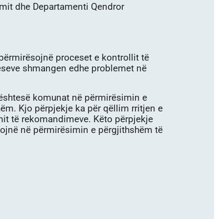
imit dhe Departamenti Qendror
 përmirësojnë proceset e kontrollit të
ceseve shmangen edhe problemet në
mbështesë komunat në përmirësimin e
ëm. Kjo përpjekje ka për qëllim rritjen e
esimit të rekomandimeve. Këto përpjekje
buojnë në përmirësimin e përgjithshëm të