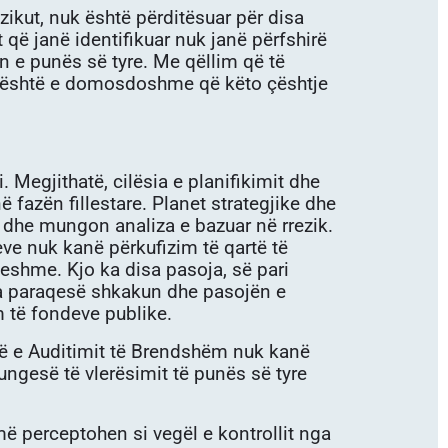
zikut, nuk është përditësuar për disa
t që janë identifikuar nuk janë përfshirë
n e punës së tyre. Me qëllim që të
ar, është e domosdoshme që këto çështje
 Megjithatë, cilësia e planifikimit dhe
 fazën fillestare. Planet strategjike dhe
i dhe mungon analiza e bazuar në rrezik.
ve nuk kanë përkufizim të qartë të
tueshme. Kjo ka disa pasoja, së pari
 ta paraqesë shkakun dhe pasojën e
m të fondeve publike.
sitë e Auditimit të Brendshëm nuk kanë
ngesë të vlerësimit të punës së tyre
ë perceptohen si vegël e kontrollit nga