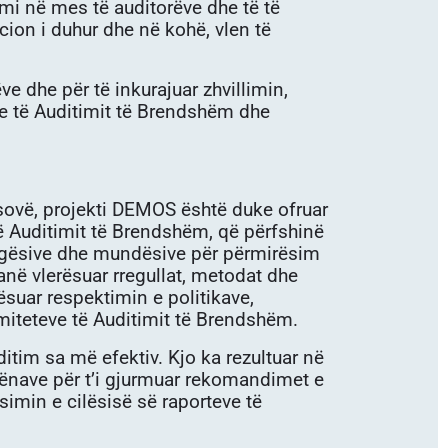
mi në mes të auditorëve dhe të të
cion i duhur dhe në kohë, vlen të
 dhe për të inkurajuar zhvillimin,
e të Auditimit të Brendshëm dhe
sovë, projekti DEMOS është duke ofruar
ë Auditimit të Brendshëm, që përfshinë
mangësive dhe mundësive për përmirësim
në vlerësuar rregullat, metodat dhe
ësuar respektimin e politikave,
iteteve të Auditimit të Brendshëm.
itim sa më efektiv. Kjo ka rezultuar në
dhënave për t’i gjurmuar rekomandimet e
imin e cilësisë së raporteve të