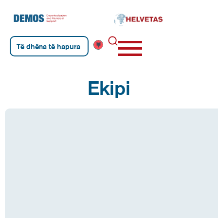
Të dhëna të hapura
Ekipi