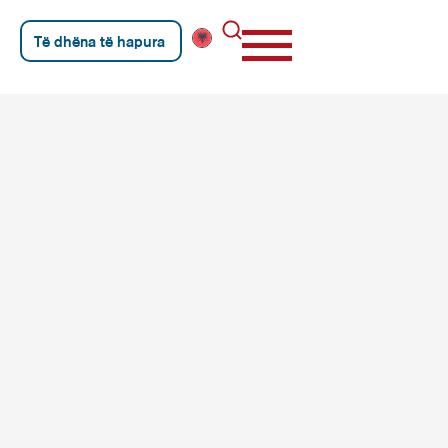
Të dhëna të hapura