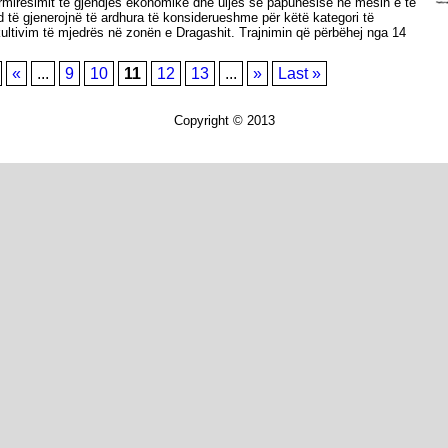
ёrmirёsimit të gjendjes ekonomike dhe uljes së papunёsisё nё mesin e të
d të gjenerojnë të ardhura të konsiderueshme për kёtё kategori të
kultivim të mjedrës nё zonën e Dragashit. Trajnimin që pёrbёhej nga 14
«
...
9
10
11
12
13
...
»
Last »
Copyright © 2013