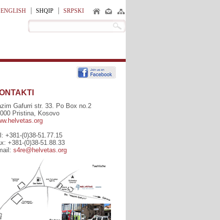
ENGLISH
SHQIP
SRPSKI
ONTAKTI
zim Gafurri str. 33. Po Box no.2
000 Pristina, Kosovo
w.helvetas.org
l: +381-(0)38-51.77.15
x: +381-(0)38-51.88.33
ail:
s4re@helvetas.org