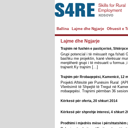
Ballina
Lajme dhe Ngjarje
Ofruesit e 
Lajme dhe Ngjarje
Trajnim në fushën e pastiçerisë, Shtërpc
Grupi potencial i të mësuarit nga fshati
bashku me projektin, kanë vlerësuar munge
menjëherë grupi i të mësuarit u formua ,i
trajnerit.Ky trajnim […]
Trajnim për Rrobaqepësi, Kamenicë, 12 
Projekti Aftësitë për Punësim Rural (APR)
Vlerësimit të Shpejtë të Tregut në Kameni
rrobaqepësi. Trajnimi përmban 36 sesione
Kërkesë për oferta, 20 shkurt 2014
Kërkesë për shprehje interesi, 4 shkurt 
Prodhimi i mjedrës mёse i pёrshtatshёm p