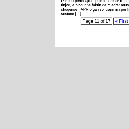
Duke iu përmbajtur qëllimit parësor të p
rinjve, e bindur nё faktin që mjedrat mun
shoqёrisё , APR organizoi trajnimin për 
sesione […]
Page 11 of 17
« First