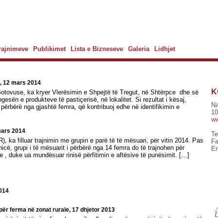
Trajnimeve
Publikimet
Lista e Bizneseve
Galeria
Lidhjet
e, 12 mars 2014
K
 Gotovuse, ka kryer Vlerësimin e Shpejtë të Tregut, në Shtërpce dhe së
sën e produkteve të pastiçerisë, në lokalitet. Si rezultat i kësaj,
Na
 përbërë nga gjashtë femra, që kontribuoj edhe në identifikimin e
10
ww
mars 2014
Te
, ka filluar trajnimin me grupin e parë të të mësuari, për vitin 2014. Pas
Fa
cë, grupi i të mësuarit i përbërë nga 14 femra do të trajnohen për
Em
 , duke ua mundësuar rinisë përfitimin e aftësive të punësimit. […]
2014
ër ferma nё zonat rurale, 17 dhjetor 2013