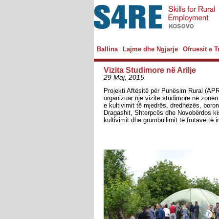
Ballina
Lajme dhe Ngjarje
Ofruesit e 
Vizita Studimore në Arilje
29 Maj, 2015
Projekti Aftësitë për Punësim Rural (A
organizuar një vizite studimore në zonë
e kultivimit të mjedrës, dredhëzës, bor
Dragashit, Shterpcës dhe Novobërdos ki
kultivimit dhe grumbullimit të frutave të 