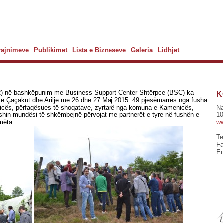
Trajnimeve
Publikimet
Lista e Bizneseve
Galeria
Lidhjet
PR) në bashkëpunim me Business Support Center Shtërpce (BSC) ka
K
n e Çaçakut dhe Arilje me 26 dhe 27 Maj 2015. 49 pjesëmarrës nga fusha
onicës, përfaqësues të shoqatave, zyrtarë nga komuna e Kamenicës,
Na
shin mundësi të shkëmbejnë përvojat me partnerët e tyre në fushën e
10
imëta.
ww
Te
Fa
Em