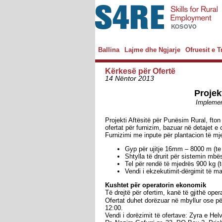
Ballina
Lajme dhe Ngjarje
Ofruesit e 
Kërkesë për Ofertë
14 Nëntor 2013
Projek
Implemen
Projekti Aftësitë për Punësim Rural, fton
ofertat për furnizim, bazuar në detajet 
Furnizimi me inpute për plantacion të mj
Gyp për ujitje 16mm – 8000 m (t
Shtylla të drurit për sistemin mb
Tel për rendë të mjedrës 900 kg (
Vendi i ekzekutimit-dërgimit të ma
Kushtet për operatorin ekonomik
Të drejtë për ofertim, kanë të gjithë ope
Ofertat duhet dorëzuar në mbyllur ose p
12:00.
Vendi i dorëzimit të ofertave: Zyra e He