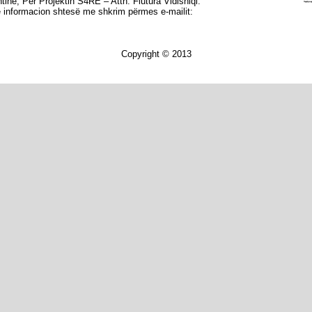
tinë, Për Projektin S4RE – Attn: Flutura Vidishiqi.
në informacion shtesë me shkrim përmes e-mailit:
Copyright © 2013