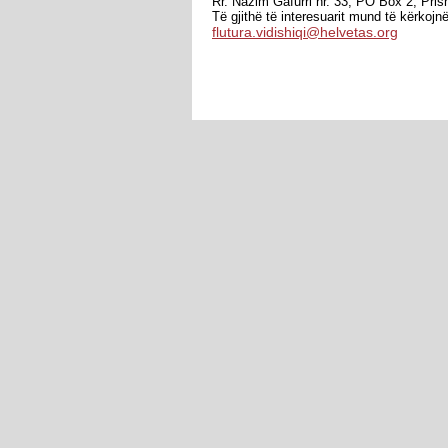
Rr. Nazim Gafurri nr. 33, PO Box 2, Prish
Të gjithë të interesuarit mund të kërkoj
flutura.vidishiqi@helvetas.org