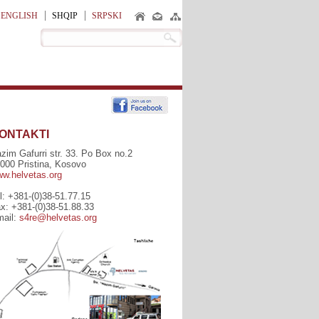
ENGLISH
SHQIP
SRPSKI
ONTAKTI
zim Gafurri str. 33. Po Box no.2
000 Pristina, Kosovo
w.helvetas.org
l: +381-(0)38-51.77.15
x: +381-(0)38-51.88.33
ail:
s4re@helvetas.org