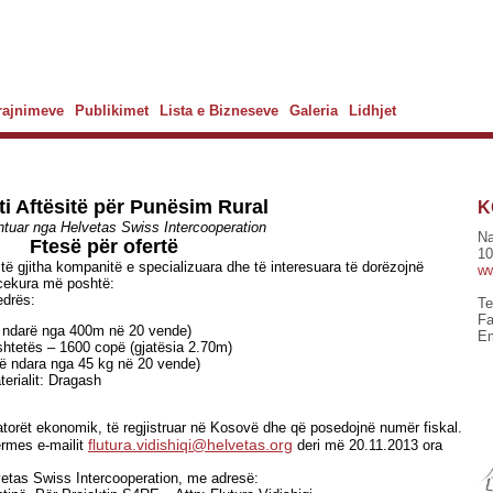
Trajnimeve
Publikimet
Lista e Bizneseve
Galeria
Lidhjet
ti Aftësitë për Punësim Rural
K
tuar nga Helvetas Swiss Intercooperation
Na
Ftesë për ofertë
10
 të gjitha kompanitë e specializuara dhe të interesuara të dorëzojnë
ww
e cekura më poshtë:
edrës:
Te
Fa
e ndarë nga 400m në 20 vende)
Em
ështetës – 1600 copë (gjatësia 2.70m)
të ndara nga 45 kg në 20 vende)
terialit: Dragash
ratorët ekonomik, të regjistruar në Kosovë dhe që posedojnë numër fiskal.
flutura.vidishiqi@helvetas.org
ërmes e-mailit
deri më 20.11.2013 ora
lvetas Swiss Intercooperation, me adresë: