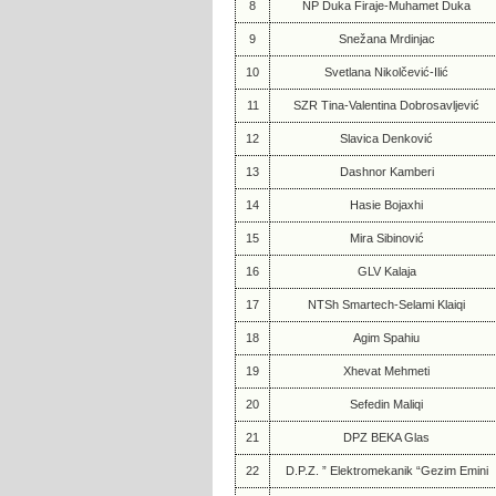
8
NP Duka Firaje-Muhamet Duka
9
Snežana Mrdinjac
10
Svetlana Nikolčević-Ilić
11
SZR Tina-Valentina Dobrosavljević
12
Slavica Denković
13
Dashnor Kamberi
14
Hasie Bojaxhi
15
Mira Sibinović
16
GLV Kalaja
17
NTSh Smartech-Selami Klaiqi
18
Agim Spahiu
19
Xhevat Mehmeti
20
Sefedin Maliqi
21
DPZ BEKA Glas
22
D.P.Z. ” Elektromekanik “Gezim Emini