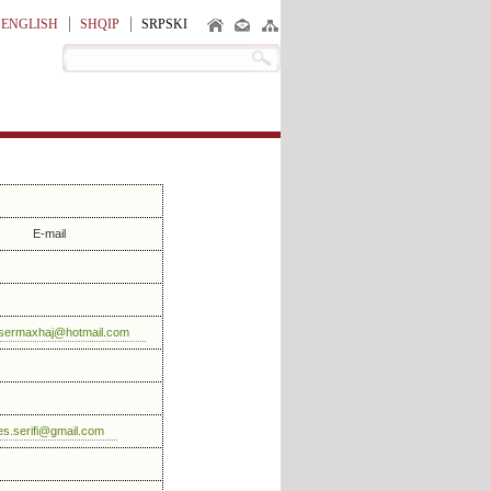
ENGLISH
SHQIP
SRPSKI
E-mail
.sermaxhaj@hotmail.com
es.serifi@gmail.com