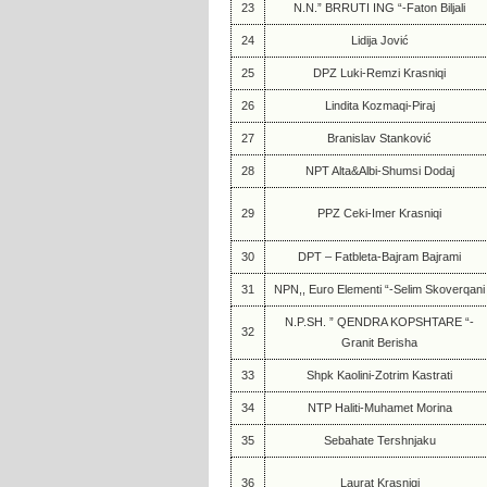
23
N.N.” BRRUTI ING “-Faton Biljali
24
Lidija Jović
25
DPZ Luki-Remzi Krasniqi
26
Lindita Kozmaqi-Piraj
27
Branislav Stanković
28
NPT Alta&Albi-Shumsi Dodaj
29
PPZ Ceki-Imer Krasniqi
30
DPT – Fatbleta-Bajram Bajrami
31
NPN,, Euro Elementi “-Selim Skoverqani
N.P.SH. ” QENDRA KOPSHTARE “-
32
Granit Berisha
33
Shpk Kaolini-Zotrim Kastrati
34
NTP Haliti-Muhamet Morina
35
Sebahate Tershnjaku
36
Laurat Krasniqi