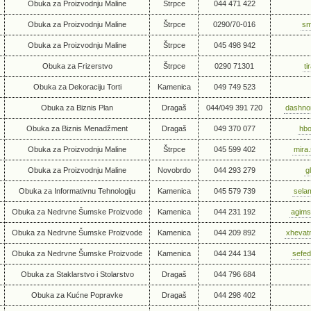
Obuka za Proizvodnju Maline
Štrpce
044 471 422
Obuka za Proizvodnju Maline
Štrpce
0290/70-016
sm
Obuka za Proizvodnju Maline
Štrpce
045 498 942
Obuka za Frizerstvo
Štrpce
0290 71301
t
Obuka za Dekoraciju Torti
Kamenica
049 749 523
Obuka za Biznis Plan
Dragaš
044/049 391 720
dashno
Obuka za Biznis Menadžment
Dragaš
049 370 077
hbo
Obuka za Proizvodnju Maline
Štrpce
045 599 402
mira
Obuka za Proizvodnju Maline
Novobrdo
044 293 279
g
Obuka za Informativnu Tehnologiju
Kamenica
045 579 739
sela
Obuka za Nedrvne Šumske Proizvode
Kamenica
044 231 192
agims
Obuka za Nedrvne Šumske Proizvode
Kamenica
044 209 892
xheva
Obuka za Nedrvne Šumske Proizvode
Kamenica
044 244 134
sefed
Obuka za Staklarstvo i Stolarstvo
Dragaš
044 796 684
Obuka za Kućne Popravke
Dragaš
044 298 402