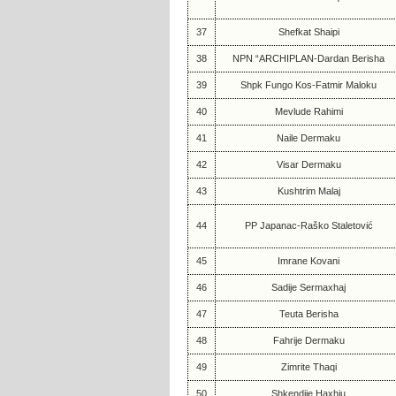
37
Shefkat Shaipi
38
NPN “ARCHIPLAN-Dardan Berisha
39
Shpk Fungo Kos-Fatmir Maloku
40
Mevlude Rahimi
41
Naile Dermaku
42
Visar Dermaku
43
Kushtrim Malaj
44
PP Japanac-Raško Staletović
45
Imrane Kovani
46
Sadije Sermaxhaj
47
Teuta Berisha
48
Fahrije Dermaku
49
Zimrite Thaqi
50
Shkendije Haxhiu