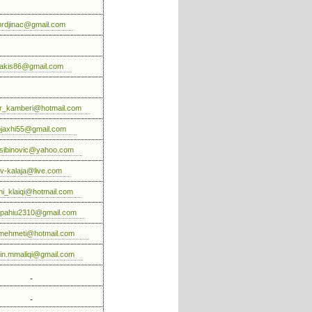
rdjinac@gmail.com
irakis86@gmail.com
r_kamberi@hotmail.com
jaxhi55@gmail.com
.sibinovic@yahoo.com
lv-kalaja@live.com
mi_klaiqi@hotmail.com
pahiu2310@gmail.com
tmehmeti@hotmail.com
in.mmaliqi@gmail.com