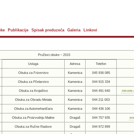
uke
Publikacije
Spisak preduzeća
Galeria
Linkovi
Pružioci obuke – 2015
Usluga
Adresa
Telefon
Obuka za Frizerstvo
Kamenica
045 936 085
Obuka za Pčelarstvo
Kamenica
044 915 334
Obuka za Krojaštvo
Kamenica
044 491 640
mirvete
Obuka za Obradu Metala
Kamenica
044 211 003
Obuka za Automehaničara
Kamenica
044 436 106
Obuka za Proizvodnju Maline
Dragaš
044 757 935
en
Obuka za Ručne Radove
Dragaš
044 972 899