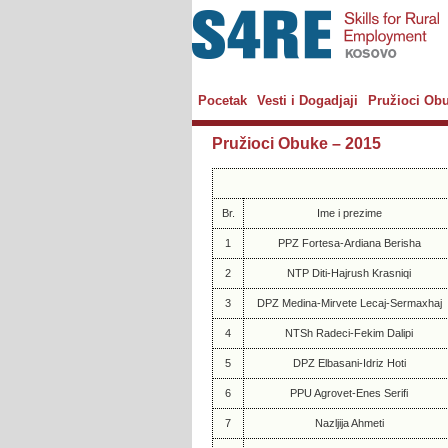
Pocetak
Vesti i Dogadjaji
Pružioci Ob
Pružioci Obuke – 2015
Br.
Ime i prezime
1
PPZ Fortesa-Ardiana Berisha
2
NTP Diti-Hajrush Krasniqi
3
DPZ Medina-Mirvete Lecaj-Sermaxhaj
4
NTSh Radeci-Fekim Dalipi
5
DPZ Elbasani-Idriz Hoti
6
PPU Agrovet-Enes Serifi
7
Nazljija Ahmeti