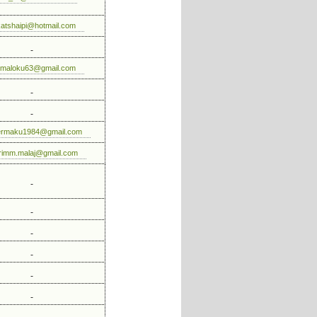
atshaipi@hotmail.com
irmaloku63@gmail.com
ermaku1984@gmail.com
rimm.malaj@gmail.com