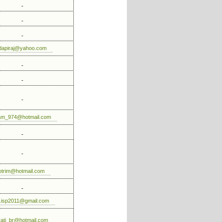
ndapiraj@yahoo.com
am_974@hotmail.com
otrim@hotmail.com
.isp2011@gmail.com
rati_br@hotmail.com