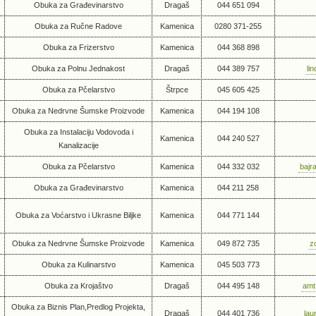
Obuka za Građevinarstvo
Dragaš
044 651 094
Obuka za Ručne Radove
Kamenica
0280 371-255
Obuka za Frizerstvo
Kamenica
044 368 898
Obuka za Polnu Jednakost
Dragaš
044 389 757
li
Obuka za Pčelarstvo
Štrpce
045 605 425
Obuka za Nedrvne Šumske Proizvode
Kamenica
044 194 108
Obuka za Instalaciju Vodovoda i
Kamenica
044 240 527
Kanalizacije
Obuka za Pčelarstvo
Kamenica
044 332 032
bajr
Obuka za Građevinarstvo
Kamenica
044 211 258
Obuka za Voćarstvo i Ukrasne Biljke
Kamenica
044 771 144
Obuka za Nedrvne Šumske Proizvode
Kamenica
049 872 735
z
Obuka za Kulinarstvo
Kamenica
045 503 773
Obuka za Krojaštvo
Dragaš
044 495 148
amt
Obuka za Biznis Plan,Predlog Projekta,
Dragaš
044 401 736
lau