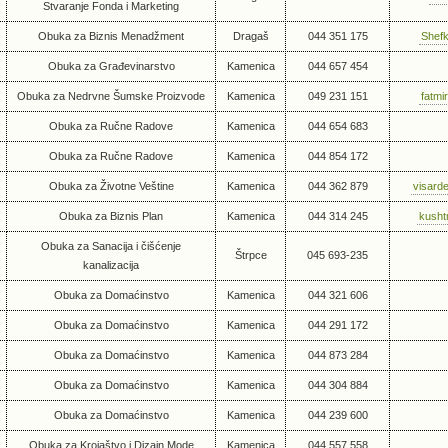
Stvaranje Fonda i Marketing
Obuka za Biznis Menadžment
Dragaš
044 351 175
Shefk
Obuka za Građevinarstvo
Kamenica
044 657 454
Obuka za Nedrvne Šumske Proizvode
Kamenica
049 231 151
fatm
Obuka za Ručne Radove
Kamenica
044 654 683
Obuka za Ručne Radove
Kamenica
044 854 172
Obuka za Životne Veštine
Kamenica
044 362 879
visard
Obuka za Biznis Plan
Kamenica
044 314 245
kusht
Obuka za Sanacija i čišćenje
Štrpce
045 693-235
kanalizacija
Obuka za Domaćinstvo
Kamenica
044 321 606
Obuka za Domaćinstvo
Kamenica
044 291 172
Obuka za Domaćinstvo
Kamenica
044 873 284
Obuka za Domaćinstvo
Kamenica
044 304 884
Obuka za Domaćinstvo
Kamenica
044 239 600
Obuka za Krojaštvo i Dizajn Mode
Kamenica
044 557 558