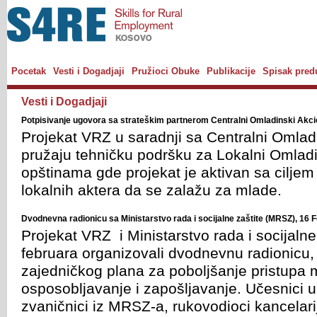
Pocetak
Vesti i Dogadjaji
Pružioci Obuke
Publikacije
Spisak pred
Vesti i Dogadjaji
Potpisivanje ugovora sa strateškim partnerom Centralni Omladinski Akci
Projekat VRZ u saradnji sa Centralni Omlad
pružaju tehničku podršku za Lokalni Omladi
opštinama gde projekat je aktivan sa ciljem
lokalnih aktera da se zalažu za mlade.
Dvodnevna radionicu sa Ministarstvo rada i socijalne zaštite (MRSZ), 16 
Projekat VRZ i Ministarstvo rada i socijaln
februara organizovali dvodnevnu radionicu, 
zajedničkog plana za poboljšanje pristupa m
osposobljavanje i zapošljavanje. Učesnici u o
zvaničnici iz MRSZ-a, rukovodioci kancelari