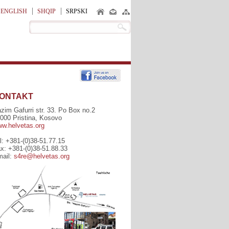
ENGLISH
SHQIP
SRPSKI
ONTAKT
zim Gafurri str. 33. Po Box no.2
000 Pristina, Kosovo
w.helvetas.org
l: +381-(0)38-51.77.15
x: +381-(0)38-51.88.33
ail:
s4re@helvetas.org