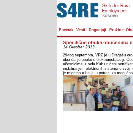
Pocetak
Vesti i Dogadjaji
Pružioci Ob
Specifične obuke obučenima d
14 Oktobar 2013
29-tog septembra, VRZ je u Dragašu orga
okončanje obuke o elektroinstalaciji. Obu
učesnicima iz sela Kuk uručeni sertifika
instaliranjem električnih sistema u svoj
je migrirao u Italiju u potrazi za mogućno