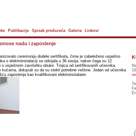
uke
Publikacije
Spisak preduzeća
Galeria
Linkovi
onose nadu i zaposlenje
nizovalo ceremoniju dodele sertifikata, čime je zabeleženo uspešno
K
ka o elektroinstalaciji se odvijala u 36 sesija, nakon čega su 12
ti o uspešnom završetku obuke. Trojica od sertifikovanih učesnika,
Na
im kućama, dokazali su da su stekli potrebne veštine. Jedan od učesnika
10
šću zaposlenja kao kvalifikovani elektroinstalater.
ww
Te
Fa
Em