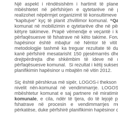
Një aspekt i rëndësishëm i hartimit të plan
mbështetet në përfshirjen e qytetarëve në p
realizohet nëpërmjet organizimit të konsultimeve 
“kapitujve” kyç të planit zhvillimor komunal.
“Qa
komunat në mobilizimin e qytetarëve dhe në pë
këtyre takimeve. Prapë vëmendje e veçantë i k
përfaqësuesve të fshatrave në këto takime. Foru
hapësinor është mbajtur në Nëntor të vitit
metodologjie tashmë ka treguar rezultate të d
kanë përfshirë mesatarisht 150 pjesëmarrës dhe
drejtpërdrejta dhe shkëmbim të ideve në
përfaqësuesve komunal. Si rezultat i këtij sukses
planifikimin hapësinor u mbajtën në vitin 2012.
Siç është përshkrua më sipër, LOGOS-i thekson r
nivelit nën-komunal në vendimmarrje. LOGOS-
mbështetur komunat e saj partnere në miratim
komunale
, e cila, ndër të tjera, do të lejojë 
fshatrave në procesin e vendimmarrjes rre
përkatëse, duke përfshirë planifikimin hapësinor 