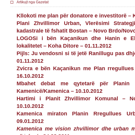
Artikujt nga Gazetat
Kllokoti me plan për donatore e investitorë – 
Plani Zhvillimor Urban, Vlerësimi Strateg
kadastrale të fshatit Bostan – Novo Brdo/Nov
LOGOS­i i bën Kaçanikun dhe Hanin e Ele
lokalitetet – Koha Ditore – 01.11.2012
Pijls: Ju vendosni si të jetë Ranillugu pas d
01.11.2012
Zvicra e bën Kaçanikun me Plan rregullues
16.10.2012
Mbahet debat me qytetarë për Planin 
Kamenicë/Kamenica – 10.10.2012
Hartimi i Planit Zhvillimor Komunal – 
10.10.2012
Kamenica miraton Planin Rregullues U
09.01.2012
Kamenica me vision zhvillimor dhe urban 