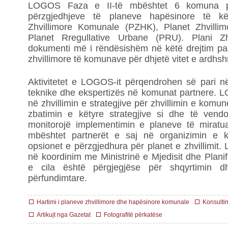
LOGOS Faza e II-të mbështet 6 komuna pa
përzgjedhjeve të planeve hapësinore të kërk
Zhvillimore Komunale (PZHK), Planet Zhvill
Planet Rregullative Urbane (PRU). Plani Z
dokumenti më i rëndësishëm në këtë drejtim pasi
zhvillimore të komunave për dhjetë vitet e ardhs
Aktivitetet e LOGOS-it përqendrohen së pari n
teknike dhe ekspertizës në komunat partnere.
në zhvillimin e strategjive për zhvillimin e komun
zbatimin e këtyre strategjive si dhe të ven
monitorojë implementimin e planeve të miratua
mbështet partnerët e saj në organizimin e k
opsionet e përzgjedhura për planet e zhvillimit
në koordinim me Ministrinë e Mjedisit dhe Plani
e cila është përgjegjëse për shqyrtimin d
përfundimtare.
Hartimi i planeve zhvillimore dhe hapësinore komunale
Konsulti
Artikujt nga Gazetat
Fotografitë përkatëse