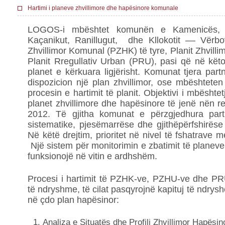
Hartimi i planeve zhvillimore dhe hapësinore komunale
LOGOS-i mbështet komunën e Kamenicës, N
Kaçanikut, Ranillugut, dhe Kllokotit –– Vërbo
Zhvillimor Komunal (PZHK) të tyre, Planit Zhvil
Planit Rregullativ Urban (PRU), pasi që në k
planet e kërkuara ligjërisht. Komunat tjera pa
dispozicion një plan zhvillimor, ose mbështeten
procesin e hartimit të planit. Objektivi i mbësht
planet zhvillimore dhe hapësinore të jenë nën rea
2012. Të gjitha komunat e përzgjedhura part
sistematike, pjesëmarrëse dhe gjithëpërfshirëse n
Në këtë drejtim, prioritet në nivel të fshatrave 
Një sistem për monitorimin e zbatimit të planeve 
funksionojë në vitin e ardhshëm.
Procesi i hartimit të PZHK-ve, PZHU-ve dhe PR
të ndryshme, të cilat pasqyrojnë kapituj të ndrys
në çdo plan hapësinor:
Analiza e Situatës dhe Profili Zhvillimor Hapësin