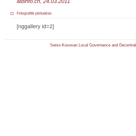
albinfo.ch, 24.03.2011
Fotografitë përkatëse
[nggallery id=2]
Swiss-Kosovan Local Governance and Decentral