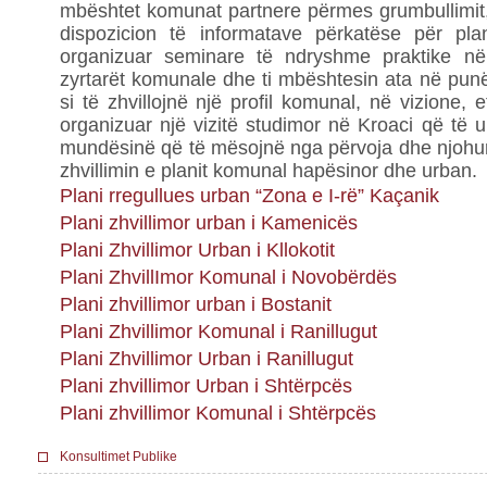
mbështet komunat partnere përmes grumbullimit,
dispozicion të informatave përkatëse për plan
organizuar seminare të ndryshme praktike në
zyrtarët komunale dhe ti mbështesin ata në punë
si të zhvillojnë një profil komunal, në vizione, 
organizuar një vizitë studimor në Kroaci që të 
mundësinë që të mësojnë nga përvoja dhe njohu
zhvillimin e planit komunal hapësinor dhe urban.
Plani rregullues urban “Zona e I-rë” Kaçanik
Plani zhvillimor urban i Kamenicës
Plani Zhvillimor Urban i Kllokotit
Plani ZhvillImor Komunal i Novobërdës
Plani zhvillimor urban i Bostanit
Plani Zhvillimor Komunal i Ranillugut
Plani Zhvillimor Urban i Ranillugut
Plani zhvillimor Urban i Shtërpcës
Plani zhvillimor Komunal i Shtërpcës
Konsultimet Publike