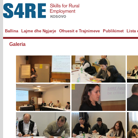
Ballina
Lajme dhe Ngjarje
Ofruesit e Trajnimeve
Publikimet
Lista
Galeria